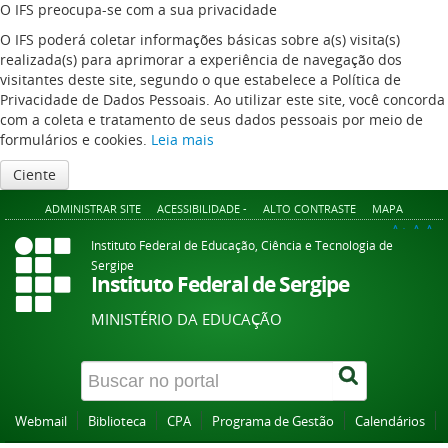
O IFS preocupa-se com a sua privacidade
O IFS poderá coletar informações básicas sobre a(s) visita(s)
realizada(s) para aprimorar a experiência de navegação dos
visitantes deste site, segundo o que estabelece a Política de
Privacidade de Dados Pessoais. Ao utilizar este site, você concorda
com a coleta e tratamento de seus dados pessoais por meio de
formulários e cookies.
Leia mais
Ciente
ADMINISTRAR SITE
ACESSIBILIDADE -
ALTO CONTRASTE
MAPA
A+
A
A-
Instituto Federal de Educação, Ciência e Tecnologia de
Sergipe
Instituto Federal de Sergipe
MINISTÉRIO DA EDUCAÇÃO
Webmail
Biblioteca
CPA
Programa de Gestão
Calendários