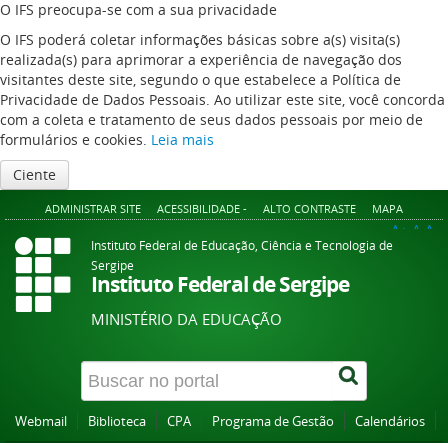
O IFS preocupa-se com a sua privacidade
O IFS poderá coletar informações básicas sobre a(s) visita(s)
realizada(s) para aprimorar a experiência de navegação dos
visitantes deste site, segundo o que estabelece a Política de
Privacidade de Dados Pessoais. Ao utilizar este site, você concorda
com a coleta e tratamento de seus dados pessoais por meio de
formulários e cookies.
Leia mais
Ciente
ADMINISTRAR SITE
ACESSIBILIDADE -
ALTO CONTRASTE
MAPA
A+
A
A-
Instituto Federal de Educação, Ciência e Tecnologia de
Sergipe
Instituto Federal de Sergipe
MINISTÉRIO DA EDUCAÇÃO
Webmail
Biblioteca
CPA
Programa de Gestão
Calendários