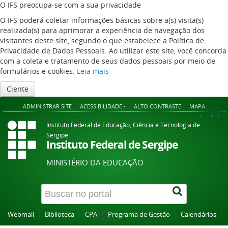
O IFS preocupa-se com a sua privacidade
O IFS poderá coletar informações básicas sobre a(s) visita(s)
realizada(s) para aprimorar a experiência de navegação dos
visitantes deste site, segundo o que estabelece a Política de
Privacidade de Dados Pessoais. Ao utilizar este site, você concorda
com a coleta e tratamento de seus dados pessoais por meio de
formulários e cookies.
Leia mais
Ciente
ADMINISTRAR SITE
ACESSIBILIDADE -
ALTO CONTRASTE
MAPA
A+
A
A-
Instituto Federal de Educação, Ciência e Tecnologia de
Sergipe
Instituto Federal de Sergipe
MINISTÉRIO DA EDUCAÇÃO
Webmail
Biblioteca
CPA
Programa de Gestão
Calendários