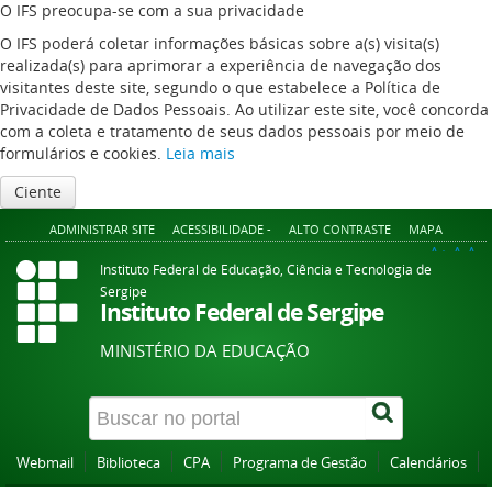
O IFS preocupa-se com a sua privacidade
O IFS poderá coletar informações básicas sobre a(s) visita(s)
realizada(s) para aprimorar a experiência de navegação dos
visitantes deste site, segundo o que estabelece a Política de
Privacidade de Dados Pessoais. Ao utilizar este site, você concorda
com a coleta e tratamento de seus dados pessoais por meio de
formulários e cookies.
Leia mais
Ciente
ADMINISTRAR SITE
ACESSIBILIDADE -
ALTO CONTRASTE
MAPA
A+
A
A-
Instituto Federal de Educação, Ciência e Tecnologia de
Sergipe
Instituto Federal de Sergipe
MINISTÉRIO DA EDUCAÇÃO
Webmail
Biblioteca
CPA
Programa de Gestão
Calendários