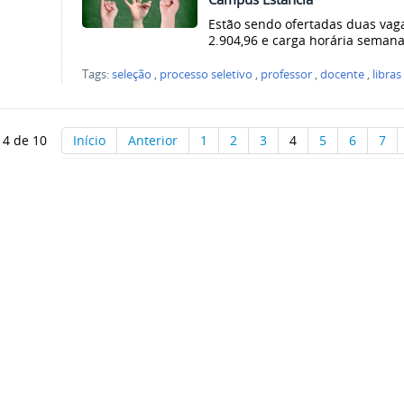
Estão sendo ofertadas duas va
2.904,96 e carga horária semana
Tags:
seleção
,
processo seletivo
,
professor
,
docente
,
libras
 4 de 10
Início
Anterior
1
2
3
4
5
6
7