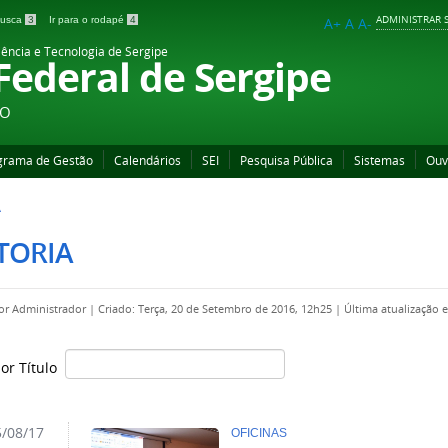
ADMINISTRAR S
 busca
3
Ir para o rodapé
4
A+
A
A-
iência e Tecnologia de Sergipe
 Federal de Sergipe
ÃO
grama de Gestão
Calendários
SEI
Pesquisa Pública
Sistemas
Ouv
A
TORIA
por
Administrador
|
Criado: Terça, 20 de Setembro de 2016, 12h25
|
Última atualização 
por Título
/08/17
OFICINAS