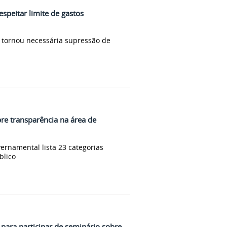
espeitar limite de gastos
tornou necessária supressão de
re transparência na área de
vernamental lista 23 categorias
blico
S para participar de seminário sobre