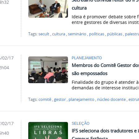
4h32
cultura
Ideia é promover debate sobre f
entre gestores de diversas insti
Tags:
secult
,
cultura
,
seminário
,
políticas
,
públicas
,
palestr
/02/17
PLANEJAMENTO
Membros do Comitê Gestor dos
2h04
são empossados
Finalidade do grupo é atender à
demandas de interesse instituc
Tags:
comitê
,
gestor
,
planejamento
,
núcleo docente
,
estru
/02/17
SELEÇÃO
IFS seleciona dois tradutores e 
5h40
Campus Estância