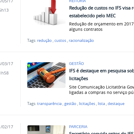
/05/17
REITORIA
Redução de custos no IFS visa r
5h13
estabelecido pelo MEC
Redução de orçamento em 2017 
alguns contratos
Tags:
redução
,
custos
,
racionalização
/03/17
GESTÃO
IFS é destaque em pesquisa sob
1h58
licitações
Site Comunicação Licitatória Go
ligadas a compras no serviço pú
Tags:
transparência
,
gestão
,
licitações
,
lista
,
destaque
/02/17
PARCERIA
Secretário convida reitor do IF