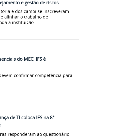
nejamento e gestão de riscos
itoria e dos campi se inscreveram
de alinhar o trabalho de
oda a instituição
senciais do MEC, IFS é
r devem confirmar competência para
ça de TI coloca IFS na 8ª
s
leiras responderam ao questionário