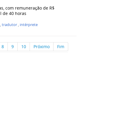
gas, com remuneração de R$
l de 40 horas
,
tradutor
,
intérprete
8
9
10
Próximo
Fim