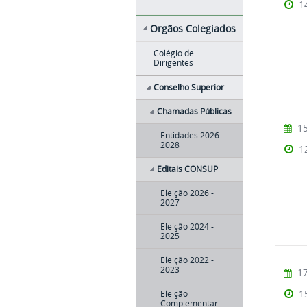
1
Orgãos Colegiados
Colégio de
Dirigentes
Conselho Superior
Chamadas Públicas
15
Entidades 2026-
2028
1
Editais CONSUP
Eleição 2026 -
2027
Eleição 2024 -
2025
Eleição 2022 -
2023
17
1
Eleição
Complementar