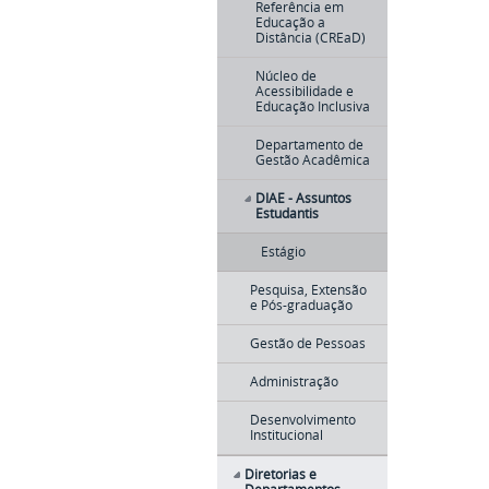
Referência em
Educação a
Distância (CREaD)
Núcleo de
Acessibilidade e
Educação Inclusiva
Departamento de
Gestão Acadêmica
DIAE - Assuntos
Estudantis
Estágio
Pesquisa, Extensão
e Pós-graduação
Gestão de Pessoas
Administração
Desenvolvimento
Institucional
Diretorias e