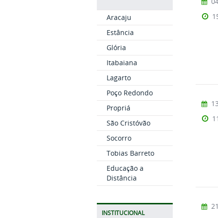
04
1
Aracaju
Estância
Glória
Itabaiana
Lagarto
Poço Redondo
13
Propriá
1
São Cristóvão
Socorro
Tobias Barreto
Educação a
Distância
21
INSTITUCIONAL