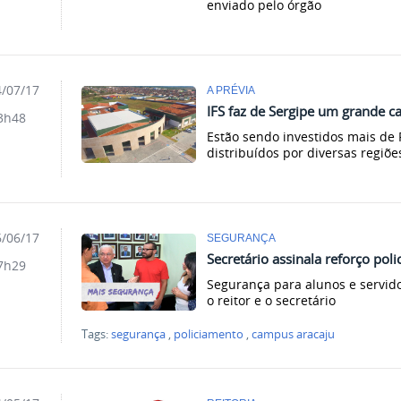
enviado pelo órgão
/07/17
A PRÉVIA
IFS faz de Sergipe um grande c
3h48
Estão sendo investidos mais de
distribuídos por diversas regiõe
/06/17
SEGURANÇA
Secretário assinala reforço poli
7h29
Segurança para alunos e servido
o reitor e o secretário
Tags:
segurança
,
policiamento
,
campus aracaju