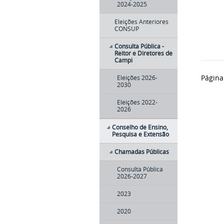
2024-2025
Eleições Anteriores
CONSUP
Consulta Pública -
Reitor e Diretores de
Campi
Página
Eleições 2026-
2030
Eleições 2022-
2026
Conselho de Ensino,
Pesquisa e Extensão
Chamadas Públicas
Consulta Pública
2026-2027
2023
2020