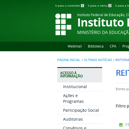
Ir para o conteúdo
1
Ir para o menu
2
Ir para a
Instituto Federal de Educação, C
Instituto
MINISTÉRIO DA EDUCAÇ
Webmail
Biblioteca
CPA
Pro
PÁGINA INICIAL
>
ÚLTIMAS NOTÍCIAS
>
REITORI
REI
ACESSO À
INFORMAÇÃO
Institucional
Escrito 
Ações e
Programas
Filtro 
Participação Social
Auditorias
15
Convênios e