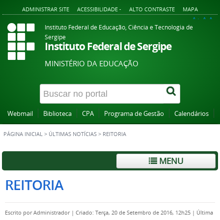
ADMINISTRAR SITE
ACESSIBILIDADE -
ALTO CONTRASTE
MAPA
A+
A
A-
Instituto Federal de Educação, Ciência e Tecnologia de
Sergipe
Instituto Federal de Sergipe
MINISTÉRIO DA EDUCAÇÃO
Webmail
Biblioteca
CPA
Programa de Gestão
Calendários
PÁGINA INICIAL
>
ÚLTIMAS NOTÍCIAS
>
REITORIA
MENU
REITORIA
Escrito por
Administrador
|
Criado: Terça, 20 de Setembro de 2016, 12h25
|
Última