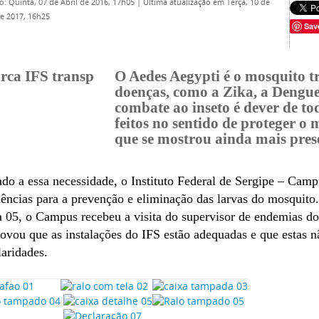
o: Quinta, 07 de Abril de 2016, 17h05
|
Última atualização em Terça, 10 de
de 2017, 16h25
Sav
O Aedes Aegypti é o mosquito t
doenças, como a Zika, a Dengu
combate ao inseto é dever de to
feitos no sentido de proteger o
que se mostrou ainda mais pres
do a essa necessidade, o Instituto Federal de Sergipe – Ca
ências para a prevenção e eliminação das larvas do mosquito.
 05, o Campus recebeu a visita do supervisor de endemias do
vou que as instalações do IFS estão adequadas e que estas 
laridades.