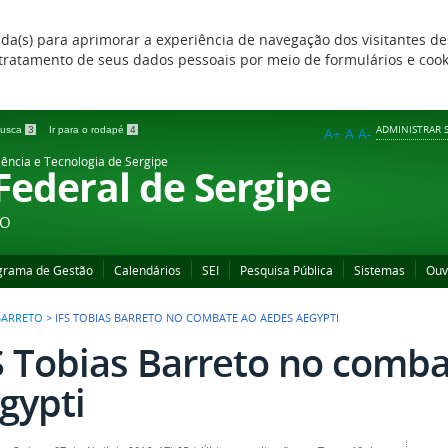
zada(s) para aprimorar a experiência de navegação dos visitantes de
 e tratamento de seus dados pessoais por meio de formulários e coo
ADMINISTRAR S
 busca
3
Ir para o rodapé
4
A+
A
A-
iência e Tecnologia de Sergipe
 Federal de Sergipe
ÃO
grama de Gestão
Calendários
SEI
Pesquisa Pública
Sistemas
Ouv
BARRETO
>
IFS TOBIAS BARRETO NO COMBATE AO AEDES AEGYPTI
S Tobias Barreto no comb
gypti