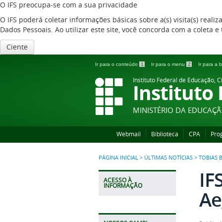
O IFS preocupa-se com a sua privacidade
O IFS poderá coletar informações básicas sobre a(s) visita(s) reali
Dados Pessoais. Ao utilizar este site, você concorda com a coleta
Ciente
Ir para o conteúdo
1
Ir para o menu
2
Ir para a
Instituto Federal de Educação, C
Instituto
MINISTÉRIO DA EDUCAÇ
Webmail
Biblioteca
CPA
Pro
PÁGINA INICIAL
>
ÚLTIMAS NOTÍCIAS
>
TOBIAS 
IF
ACESSO À
INFORMAÇÃO
Ae