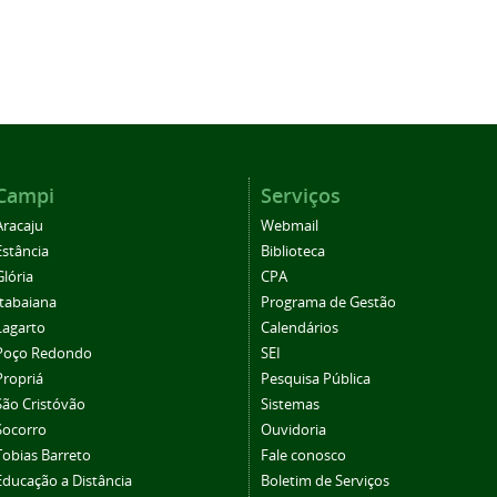
Campi
Serviços
Aracaju
Webmail
Estância
Biblioteca
Glória
CPA
Itabaiana
Programa de Gestão
Lagarto
Calendários
Poço Redondo
SEI
Propriá
Pesquisa Pública
São Cristóvão
Sistemas
Socorro
Ouvidoria
Tobias Barreto
Fale conosco
Educação a Distância
Boletim de Serviços