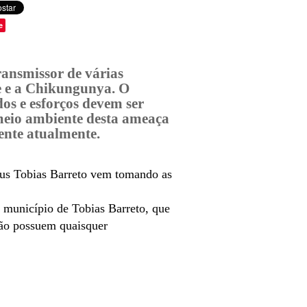
e
ransmissor de várias
e e a Chikungunya. O
dos e esforços devem ser
 meio ambiente desta ameaça
ente atualmente.
mpus Tobias Barreto vem tomando as
 município de Tobias Barreto, que
não possuem quaisquer