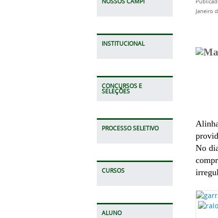
NOSSOS CAMPI
Publicad
Janeiro 
INSTITUCIONAL
CONCURSOS E
SELEÇÕES
Alinha
PROCESSO SELETIVO
provid
No dia
compro
CURSOS
irregu
ALUNO