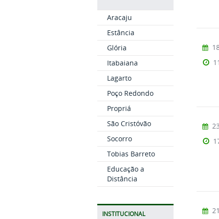
Aracaju
Estância
18
Glória
1
Itabaiana
Lagarto
Poço Redondo
Propriá
São Cristóvão
23
Socorro
1
Tobias Barreto
Educação a
Distância
21
INSTITUCIONAL