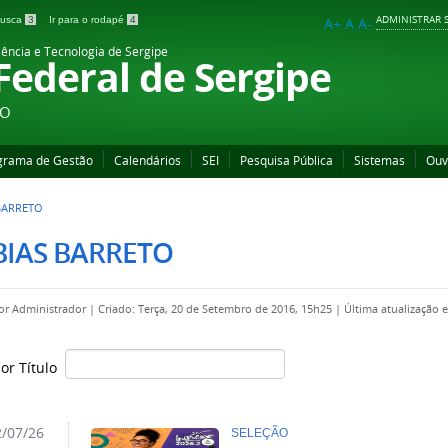
ADMINISTRAR S
 busca
3
Ir para o rodapé
4
A+
A
A-
iência e Tecnologia de Sergipe
 Federal de Sergipe
ÃO
grama de Gestão
Calendários
SEI
Pesquisa Pública
Sistemas
Ouv
BARRETO
BIAS BARRETO
por
Administrador
|
Criado: Terça, 20 de Setembro de 2016, 15h25
|
Última atualização 
por Título
/07/26
SELEÇÃO