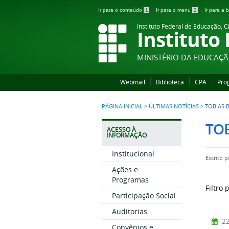
Ir para o conteúdo
1
Ir para o menu
2
Ir para a
Instituto Federal de Educação, C
Instituto
MINISTÉRIO DA EDUCAÇ
Webmail
Biblioteca
CPA
Pro
PÁGINA INICIAL
>
ÚLTIMAS NOTÍCIAS
>
TOBIAS 
TO
ACESSO À
INFORMAÇÃO
Institucional
Escrito 
Ações e
Programas
Filtro 
Participação Social
Auditorias
22
Convênios e