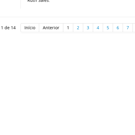
Ruth Sales.
 1 de 14
Início
Anterior
1
2
3
4
5
6
7