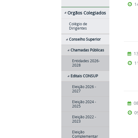
1
Orgãos Colegiados
Colégio de
Dirigentes
Conselho Superior
Chamadas Públicas
13
Entidades 2026-
1
2028
Editais CONSUP
Eleição 2026 -
2027
Eleição 2024 -
08
2025
0
Eleição 2022 -
2023
Eleição
Complementar