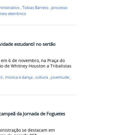
inistrativo
,
Tobias Barreto
,
processo
teio eletrônico
ividade estudantil no sertão
 em 6 de novembro, na Praça do
ão de Whitney Houston a Tribalistas
il
,
música e dança
,
cultura
,
juventude
,
 campeã da Jornada de Foguetes
ministração se destacam em