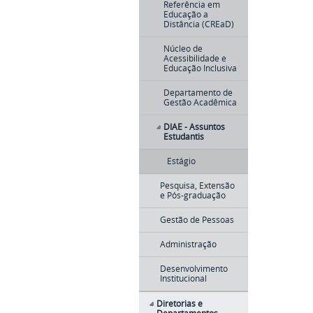
Referência em
Educação a
Distância (CREaD)
Núcleo de
Acessibilidade e
Educação Inclusiva
Departamento de
Gestão Acadêmica
DIAE - Assuntos
Estudantis
Estágio
Pesquisa, Extensão
e Pós-graduação
Gestão de Pessoas
Administração
Desenvolvimento
Institucional
Diretorias e