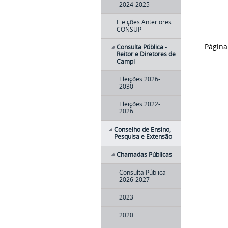
2024-2025
Eleições Anteriores
CONSUP
Página
Consulta Pública -
Reitor e Diretores de
Campi
Eleições 2026-
2030
Eleições 2022-
2026
Conselho de Ensino,
Pesquisa e Extensão
Chamadas Públicas
Consulta Pública
2026-2027
2023
2020