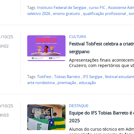
Tags:
Instituto Federal de Sergipe
,
curso FIC
,
Assistente Adm
seletivo 2026
,
ensino gratuito
,
qualificação profissional
,
sor
/10/25
CULTURA
Festival TobFest celebra a criat
6h02
sergipano
Apresentações finais acontecem
Cruzeiro, com repertórios que v
Tags:
TobFest
,
Tobias Barreto
,
IFS Sergipe
,
festival estudant
arte nordestina
,
premiação
,
educação
/10/25
DESTAQUE
Equipe do IFS Tobias Barreto é
8h03
2025
Alunos do curso técnico em Ad