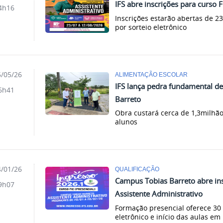
IFS abre inscrições para curso 
4h16
Inscrições estarão abertas de 23
por sorteio eletrônico
/05/26
ALIMENTAÇÃO ESCOLAR
IFS lança pedra fundamental d
6h41
Barreto
Obra custará cerca de 1,3milhão
alunos
/01/26
QUALIFICAÇÃO
Campus Tobias Barreto abre ins
9h07
Assistente Administrativo
Formação presencial oferece 30 
eletrônico e início das aulas e