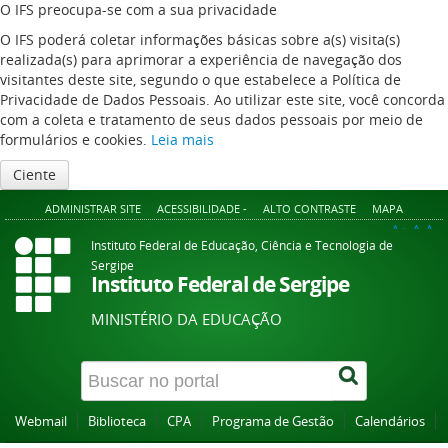
O IFS preocupa-se com a sua privacidade
O IFS poderá coletar informações básicas sobre a(s) visita(s)
realizada(s) para aprimorar a experiência de navegação dos
visitantes deste site, segundo o que estabelece a Política de
Privacidade de Dados Pessoais. Ao utilizar este site, você concorda
com a coleta e tratamento de seus dados pessoais por meio de
formulários e cookies.
Leia mais
Ciente
ADMINISTRAR SITE
ACESSIBILIDADE -
ALTO CONTRASTE
MAPA
A+
A
A-
Instituto Federal de Educação, Ciência e Tecnologia de
Sergipe
Instituto Federal de Sergipe
MINISTÉRIO DA EDUCAÇÃO
Webmail
Biblioteca
CPA
Programa de Gestão
Calendários