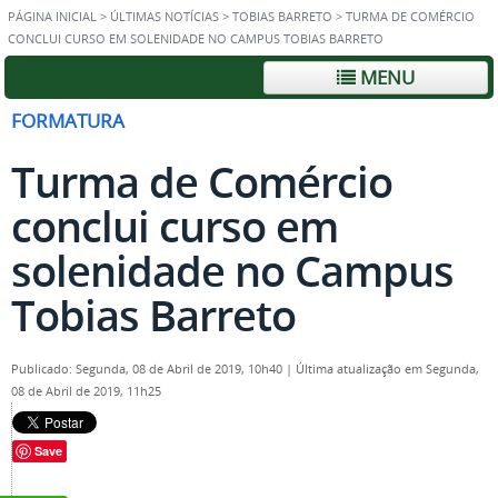
PÁGINA INICIAL
>
ÚLTIMAS NOTÍCIAS
>
TOBIAS BARRETO
>
TURMA DE COMÉRCIO
CONCLUI CURSO EM SOLENIDADE NO CAMPUS TOBIAS BARRETO
MENU
FORMATURA
Turma de Comércio
conclui curso em
solenidade no Campus
Tobias Barreto
Publicado: Segunda, 08 de Abril de 2019, 10h40
|
Última atualização em Segunda,
08 de Abril de 2019, 11h25
Save