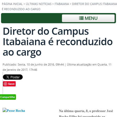
PÁGINA INICIAL
>
ÚLTIMAS NOTÍCIAS
>
ITABAIANA
>
DIRETOR DO CAMPUS ITABAIANA
É RECONDUZIDO AO CARGO
MENU
Diretor do Campus
Itabaiana é reconduzido
ao cargo
Publicado: Sexta, 10 de Junho de 2016, 09h44
|
Última atualização em Quarta, 11
de Janeiro de 2017, 17h46
Save
Na última quarta, 8, o professor José
Rocha Filho foi reconduzido ao