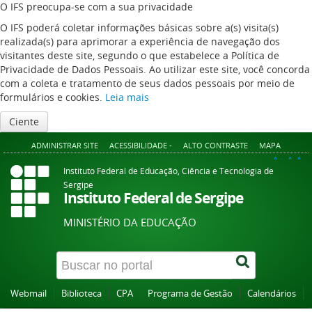
O IFS preocupa-se com a sua privacidade
O IFS poderá coletar informações básicas sobre a(s) visita(s)
realizada(s) para aprimorar a experiência de navegação dos
visitantes deste site, segundo o que estabelece a Política de
Privacidade de Dados Pessoais. Ao utilizar este site, você concorda
com a coleta e tratamento de seus dados pessoais por meio de
formulários e cookies.
Leia mais
Ciente
ADMINISTRAR SITE
ACESSIBILIDADE -
ALTO CONTRASTE
MAPA
A+
A
A-
Instituto Federal de Educação, Ciência e Tecnologia de
Sergipe
Instituto Federal de Sergipe
MINISTÉRIO DA EDUCAÇÃO
Webmail
Biblioteca
CPA
Programa de Gestão
Calendários