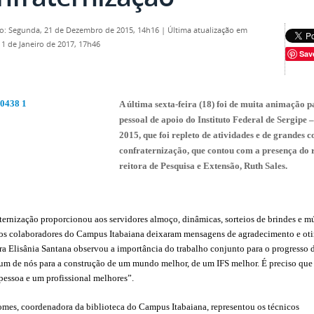
o: Segunda, 21 de Dezembro de 2015, 14h16
|
Última atualização em
11 de Janeiro de 2017, 17h46
Sav
A última sexta-feira (18) foi de muita animação p
pessoal de apoio do Instituto Federal de Sergipe
2015, que foi repleto de atividades e de grandes c
confraternização, que contou com a presença do re
reitora de Pesquisa e Extensão, Ruth Sales.
ternização proporcionou aos servidores almoço, dinâmicas, sorteios de brindes e 
os colaboradores do Campus Itabaiana deixaram mensagens de agradecimento e oti
ra Elisânia Santana observou a importância do trabalho conjunto para o progresso d
um de nós para a construção de um mundo melhor, de um IFS melhor. É preciso que a
pessoa e um profissional melhores”.
mes, coordenadora da biblioteca do Campus Itabaiana, representou os técnicos