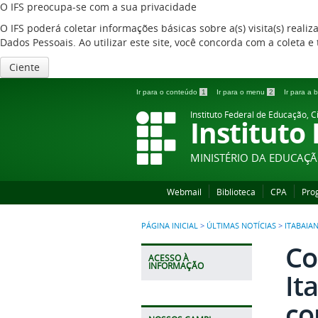
O IFS preocupa-se com a sua privacidade
O IFS poderá coletar informações básicas sobre a(s) visita(s) reali
Dados Pessoais. Ao utilizar este site, você concorda com a coleta
Ciente
Ir para o conteúdo
1
Ir para o menu
2
Ir para a
Instituto Federal de Educação, C
Instituto
MINISTÉRIO DA EDUCAÇ
Webmail
Biblioteca
CPA
Pro
PÁGINA INICIAL
>
ÚLTIMAS NOTÍCIAS
>
ITABAIA
Co
ACESSO À
INFORMAÇÃO
It
co