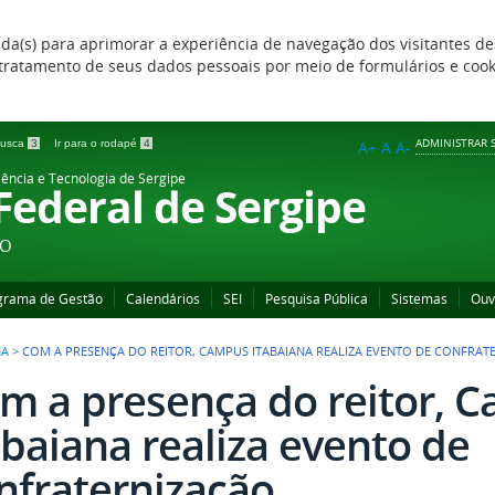
zada(s) para aprimorar a experiência de navegação dos visitantes de
 e tratamento de seus dados pessoais por meio de formulários e coo
ADMINISTRAR S
 busca
3
Ir para o rodapé
4
A+
A
A-
iência e Tecnologia de Sergipe
 Federal de Sergipe
ÃO
grama de Gestão
Calendários
SEI
Pesquisa Pública
Sistemas
Ouv
NA
>
COM A PRESENÇA DO REITOR, CAMPUS ITABAIANA REALIZA EVENTO DE CONFRAT
m a presença do reitor, 
abaiana realiza evento de
nfraternização