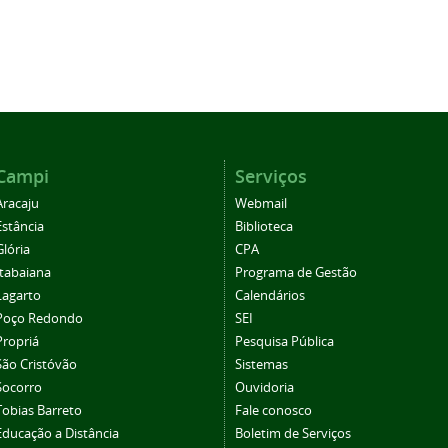
Campi
Serviços
Aracaju
Webmail
Estância
Biblioteca
Glória
CPA
Itabaiana
Programa de Gestão
Lagarto
Calendários
Poço Redondo
SEI
Propriá
Pesquisa Pública
São Cristóvão
Sistemas
Socorro
Ouvidoria
Tobias Barreto
Fale conosco
Educação a Distância
Boletim de Serviços