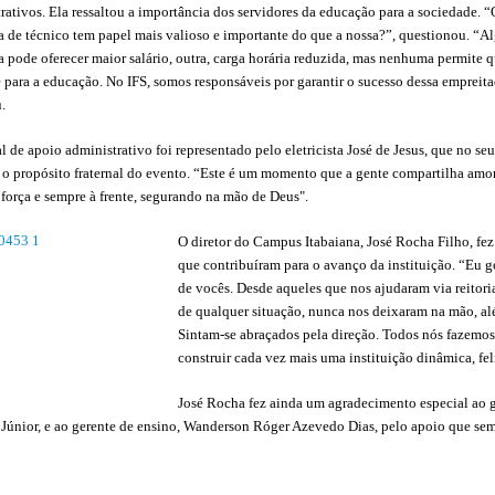
rativos. Ela ressaltou a importância dos servidores da educação para a sociedade. 
a de técnico tem papel mais valioso e importante do que a nossa?”, questionou. “
a pode oferecer maior salário, outra, carga horária reduzida, mas nenhuma permite q
 para a educação. No IFS, somos responsáveis por garantir o sucesso dessa empreita
.
l de apoio administrativo foi representado pelo eletricista José de Jesus, que no se
o propósito fraternal do evento. “Este é um momento que a gente compartilha amo
força e sempre à frente, segurando na mão de Deus".
O diretor do Campus Itabaiana, José Rocha Filho, fez
que contribuíram para o avanço da instituição. “Eu 
de vocês. Desde aqueles que nos ajudaram via reitori
de qualquer situação, nunca nos deixaram na mão, alé
Sintam-se abraçados pela direção. Todos nós fazemos 
construir cada vez mais uma instituição dinâmica, fel
José Rocha fez ainda um agradecimento especial ao g
 Júnior, e ao gerente de ensino, Wanderson Róger Azevedo Dias, pelo apoio que se