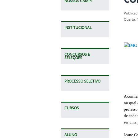
NOSSOS CAMPI
Publicad
Quarta, 
INSTITUCIONAL
CONCURSOS E
SELEÇÕES
PROCESSO SELETIVO
A confra
no qual 
CURSOS
professo
de cada 
ser uma 
ALUNO
Jeane Go