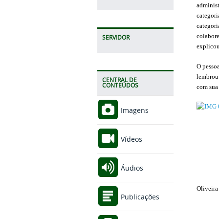
administ
categori
categori
colabore
SERVIDOR
explicou
O pessoa
lembrou 
CENTRAL DE
CONTEÚDOS
com sua 
Imagens
Vídeos
Áudios
Oliveira
Publicações