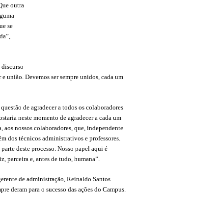
“Que outra
Alguma
ue se
da”,
u discurso
r e união. Devemos ser sempre unidos, cada um
 questão de agradecer a todos os colaboradores
gostaria neste momento de agradecer a cada um
a, aos nossos colaboradores, que, independente
m dos técnicos administrativos e professores.
parte deste processo. Nosso papel aqui é
iz, parceira e, antes de tudo, humana”.
erente de administração, Reinaldo Santos
mpre deram para o sucesso das ações do Campus.