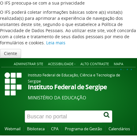
O IFS preocupa-se com a sua privacidade
O IFS poderá coletar informações básicas sobre a(s) visita(s)
realizada(s) para aprimorar a experiência de navegação dos
visitantes deste site, segundo o que estabelece a Política de
Privacidade de Dados Pessoais. Ao utilizar este site, você concorda
com a coleta e tratamento de seus dados pessoais por meio de
formulários e cookies.
Leia mais
Ciente
ADMINISTRAR SITE
ACESSIBILIDADE -
ALTO CONTRASTE
MAPA
A+
A
A-
Instituto Federal de Educação, Ciência e Tecnologia de
Sergipe
Instituto Federal de Sergipe
MINISTÉRIO DA EDUCAÇÃO
Webmail
Biblioteca
CPA
Programa de Gestão
Calendários