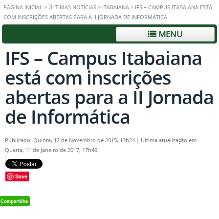
PÁGINA INICIAL
>
ÚLTIMAS NOTÍCIAS
>
ITABAIANA
>
IFS – CAMPUS ITABAIANA ESTÁ
COM INSCRIÇÕES ABERTAS PARA A II JORNADA DE INFORMÁTICA
MENU
IFS – Campus Itabaiana
está com inscrições
abertas para a II Jornada
de Informática
Publicado: Quinta, 12 de Novembro de 2015, 13h24
|
Última atualização em
Quarta, 11 de Janeiro de 2017, 17h46
Save