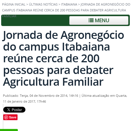
PÁGINA INICIAL
>
ÚLTIMAS NOTÍCIAS
>
ITABAIANA
>
JORNADA DE AGRONEGÓCIO DO
CAMPUS ITABAIANA REÚNE CERCA DE 200 PESSOAS PARA DEBATER AGRICULTURA
FAMILIAR
MENU
Jornada de Agronegócio
do campus Itabaiana
reúne cerca de 200
pessoas para debater
Agricultura Familiar
Publicado: Terça, 04 de Novembro de 2014, 14h16
|
Última atualização em Quarta,
11 de Janeiro de 2017, 17h46
Save