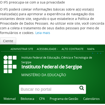
O IFS preocupa-se com a sua privacidade
O IFS poderá coletar informações básicas sobre a(s) visita(s)
realizada(s) para aprimorar a experiência de navegação dos
visitantes deste site, segundo o que estabelece a Política de
Privacidade de Dados Pessoais. Ao utilizar este site, você concorda
com a coleta e tratamento de seus dados pessoais por meio de
formulários e cookies.
Leia mais
Ciente
ADMINISTRAR SITE
ACESSIBILIDADE -
ALTO CONTRASTE
MAPA
A+
A
A-
Instituto Federal de Educação, Ciência e Tecnologia de
Sergipe
Instituto Federal de Sergipe
MINISTÉRIO DA EDUCAÇÃO
Webmail
Biblioteca
CPA
Programa de Gestão
Calendários