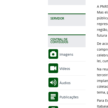
A PNRS
Mas el
públic
SERVIDOR
repres
região
futura
CENTRAL DE
CONTEÚDOS
De aco
compro
Imagens
celebr
lei, c
Vídeos
Na reu
tercei
implan
Áudios
coleta
tema, 
Publicações
Para E
Itabai