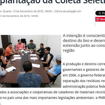
o: Quarta, 13 de Novembro de 2019, 14h56
|
Última atualização em
13 de Novembro de 2019, 14h56
Sav
A intenção é conscient
destino do lixo e dese
extensão junto ao cons
região
A produção e destino corre
governantes e gestores de 
em 2006, o governo federal
separação dos resíduos rec
administração pública fede
ados a associações e cooperativas de catadores de materiais reciclá
o no país uma das mais importantes legislações ambientais: a PNRS
.