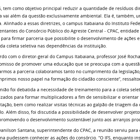
, tem como objetivo principal reduzir a quantidade de resíduos dir
a vai além da questão exclusivamente ambiental. Ela é, também, um
a. Alinhado a essas diretrizes, o campus Itabaiana do Instituto Fed
entantes do Consórcio Público do Agreste Central - CPAC, entidade
, para firmar parceria que possibilite o desenvolvimento de ações
 da coleta seletiva nas dependências da instituição.
rdo com o diretor-geral do Campus Itabaiana, professor José Rocha 
misso de promover uma educação que se preocupa com a questão 
armos a parceria colaboramos tanto no cumprimento da legislaçã
umprimos nosso papel na formação do cidadão consciente”, ressalto
nião foi debatida a necessidade de treinamento para a coleta selet
rizados para formar multiplicadores a fim de sensibilizar e orient
tação, bem como realizar visitas técnicas ao galpão de triagem da
do. Além disso, foi discutida a possibilidade de desenvolver projet
promovendo o desenvolvimento sustentável junto aos arranjos prod
vanilson Santana, superintendente do CPAC, a reunião serviu para
ana pudessem conhecer as ações do consórcio. “O IFS, enquanto inst