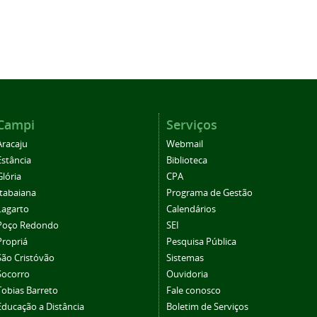
Campi
Serviços
Aracaju
Webmail
Estância
Biblioteca
Glória
CPA
Itabaiana
Programa de Gestão
Lagarto
Calendários
Poço Redondo
SEI
Propriá
Pesquisa Pública
São Cristóvão
Sistemas
Socorro
Ouvidoria
Tobias Barreto
Fale conosco
Educação a Distância
Boletim de Serviços