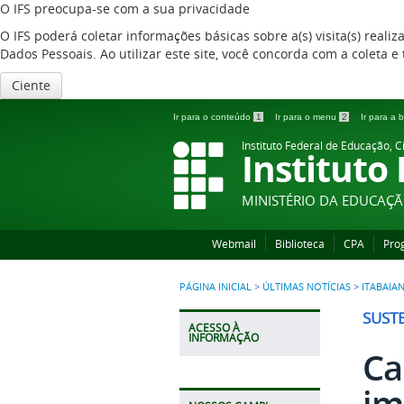
O IFS preocupa-se com a sua privacidade
O IFS poderá coletar informações básicas sobre a(s) visita(s) reali
Dados Pessoais. Ao utilizar este site, você concorda com a coleta
Ciente
Ir para o conteúdo
1
Ir para o menu
2
Ir para a
Instituto Federal de Educação, C
Instituto
MINISTÉRIO DA EDUCAÇ
Webmail
Biblioteca
CPA
Pro
PÁGINA INICIAL
>
ÚLTIMAS NOTÍCIAS
>
ITABAIA
SUST
ACESSO À
INFORMAÇÃO
Ca
im