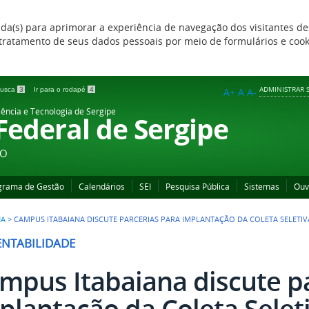
zada(s) para aprimorar a experiência de navegação dos visitantes de
 e tratamento de seus dados pessoais por meio de formulários e coo
ADMINISTRAR S
 busca
3
Ir para o rodapé
4
A+
A
A-
iência e Tecnologia de Sergipe
 Federal de Sergipe
ÃO
grama de Gestão
Calendários
SEI
Pesquisa Pública
Sistemas
Ouv
NA
>
CAMPUS ITABAIANA DISCUTE PARCERIAS PARA IMPLANTAÇÃO DA COLETA SELETIV
ENTABILIDADE
mpus Itabaiana discute pa
plantação da Coleta Selet