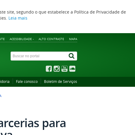
ste site, segundo o que estabelece a Política de Privacidade de
kies.
Leia mais
ITE
ACESSIBILIDADE -
ALTO CONTRASTE
MAPA
idoria
Fale conosco
Boletim de Serviços
A
rcerias para
iva