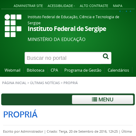
ADMINISTRAR SITE
ACESSIBILIDADE -
ALTO CONTRASTE
MAPA
A+
A
A-
Instituto Federal de Educação, Ciência e Tecnologia de
Sergipe
Instituto Federal de Sergipe
MINISTÉRIO DA EDUCAÇÃO
Webmail
Biblioteca
CPA
Programa de Gestão
Calendários
PÁGINA INICIAL
>
ÚLTIMAS NOTÍCIAS
>
PROPRIÁ
MENU
PROPRIÁ
Escrito por
Administrador
|
Criado: Terça, 20 de Setembro de 2016, 12h25
|
Última