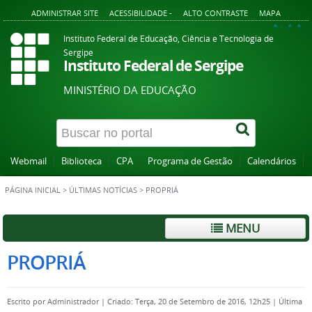
ADMINISTRAR SITE
ACESSIBILIDADE -
ALTO CONTRASTE
MAPA
A+
A
A-
Instituto Federal de Educação, Ciência e Tecnologia de
Sergipe
Instituto Federal de Sergipe
MINISTÉRIO DA EDUCAÇÃO
Webmail
Biblioteca
CPA
Programa de Gestão
Calendários
PÁGINA INICIAL
>
ÚLTIMAS NOTÍCIAS
>
PROPRIÁ
MENU
PROPRIÁ
Escrito por
Administrador
|
Criado: Terça, 20 de Setembro de 2016, 12h25
|
Última