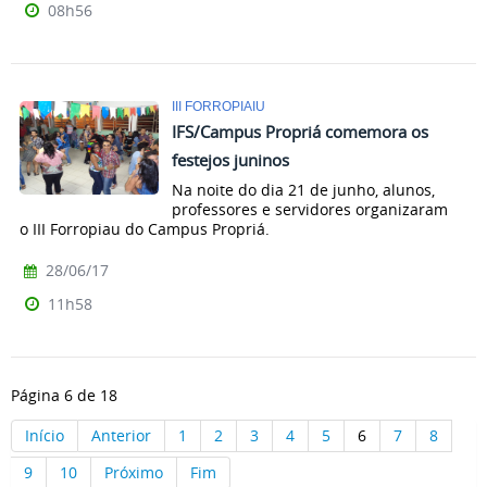
08h56
III FORROPIAIU
IFS/Campus Propriá comemora os
festejos juninos
Na noite do dia 21 de junho, alunos,
professores e servidores organizaram
o III Forropiau do Campus Propriá.
28/06/17
11h58
Página 6 de 18
Início
Anterior
1
2
3
4
5
6
7
8
9
10
Próximo
Fim