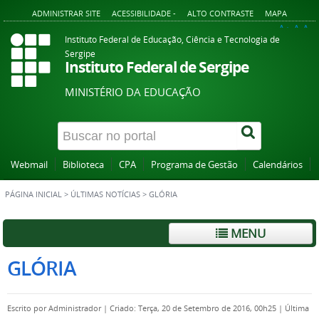
ADMINISTRAR SITE
ACESSIBILIDADE -
ALTO CONTRASTE
MAPA
A+
A
A-
Instituto Federal de Educação, Ciência e Tecnologia de
Sergipe
Instituto Federal de Sergipe
MINISTÉRIO DA EDUCAÇÃO
Webmail
Biblioteca
CPA
Programa de Gestão
Calendários
PÁGINA INICIAL
>
ÚLTIMAS NOTÍCIAS
>
GLÓRIA
MENU
GLÓRIA
Escrito por
Administrador
|
Criado: Terça, 20 de Setembro de 2016, 00h25
|
Última