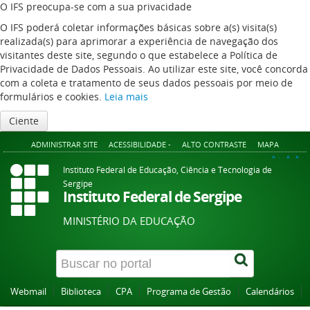
O IFS preocupa-se com a sua privacidade
O IFS poderá coletar informações básicas sobre a(s) visita(s)
realizada(s) para aprimorar a experiência de navegação dos
visitantes deste site, segundo o que estabelece a Política de
Privacidade de Dados Pessoais. Ao utilizar este site, você concorda
com a coleta e tratamento de seus dados pessoais por meio de
formulários e cookies.
Leia mais
Ciente
ADMINISTRAR SITE
ACESSIBILIDADE -
ALTO CONTRASTE
MAPA
A+
A
A-
Instituto Federal de Educação, Ciência e Tecnologia de
Sergipe
Instituto Federal de Sergipe
MINISTÉRIO DA EDUCAÇÃO
Webmail
Biblioteca
CPA
Programa de Gestão
Calendários