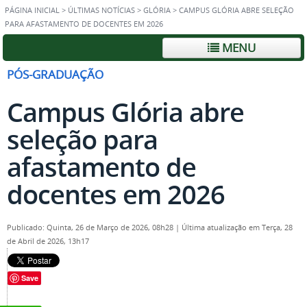
PÁGINA INICIAL
>
ÚLTIMAS NOTÍCIAS
>
GLÓRIA
>
CAMPUS GLÓRIA ABRE SELEÇÃO
PARA AFASTAMENTO DE DOCENTES EM 2026
MENU
PÓS-GRADUAÇÃO
Campus Glória abre
seleção para
afastamento de
docentes em 2026
Publicado: Quinta, 26 de Março de 2026, 08h28
|
Última atualização em Terça, 28
de Abril de 2026, 13h17
Save