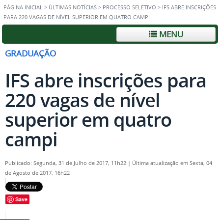
PÁGINA INICIAL
>
ÚLTIMAS NOTÍCIAS
>
PROCESSO SELETIVO
>
IFS ABRE INSCRIÇÕES
PARA 220 VAGAS DE NÍVEL SUPERIOR EM QUATRO CAMPI
MENU
GRADUAÇÃO
IFS abre inscrições para
220 vagas de nível
superior em quatro
campi
Publicado: Segunda, 31 de Julho de 2017, 11h22
|
Última atualização em Sexta, 04
de Agosto de 2017, 16h22
Save