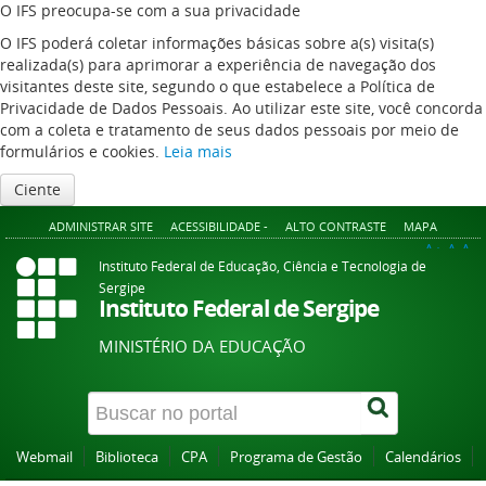
O IFS preocupa-se com a sua privacidade
O IFS poderá coletar informações básicas sobre a(s) visita(s)
realizada(s) para aprimorar a experiência de navegação dos
visitantes deste site, segundo o que estabelece a Política de
Privacidade de Dados Pessoais. Ao utilizar este site, você concorda
com a coleta e tratamento de seus dados pessoais por meio de
formulários e cookies.
Leia mais
Ciente
ADMINISTRAR SITE
ACESSIBILIDADE -
ALTO CONTRASTE
MAPA
A+
A
A-
Instituto Federal de Educação, Ciência e Tecnologia de
Sergipe
Instituto Federal de Sergipe
MINISTÉRIO DA EDUCAÇÃO
Webmail
Biblioteca
CPA
Programa de Gestão
Calendários