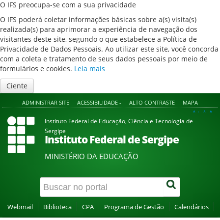
O IFS preocupa-se com a sua privacidade
O IFS poderá coletar informações básicas sobre a(s) visita(s)
realizada(s) para aprimorar a experiência de navegação dos
visitantes deste site, segundo o que estabelece a Política de
Privacidade de Dados Pessoais. Ao utilizar este site, você concorda
com a coleta e tratamento de seus dados pessoais por meio de
formulários e cookies.
Leia mais
Ciente
ADMINISTRAR SITE
ACESSIBILIDADE -
ALTO CONTRASTE
MAPA
A+
A
A-
Instituto Federal de Educação, Ciência e Tecnologia de
Sergipe
Instituto Federal de Sergipe
MINISTÉRIO DA EDUCAÇÃO
Webmail
Biblioteca
CPA
Programa de Gestão
Calendários