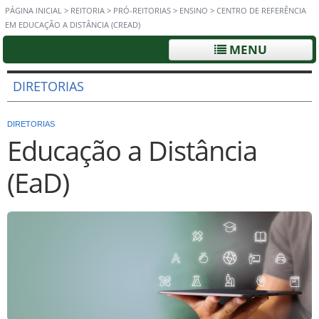
PÁGINA INICIAL
>
REITORIA
>
PRÓ-REITORIAS
>
ENSINO
>
CENTRO DE REFERÊNCIA
EM EDUCAÇÃO A DISTÂNCIA (CREAD)
MENU
DIRETORIAS
DIRETORIAS
Educação a Distância
(EaD)