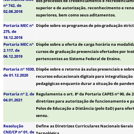
dos processos de credenciamento e recredenciame
nº 742, de
superior e de autorização, reconhecimento e ren
02.08.2018
superiores, bem como seus aditamentos.
Portaria MEC nº
Dispõe sobre os programas de pós-graduação strict
275, de
18.12.2018
Portaria MEC nº
Dispõe sobre a oferta de carga horária na modalid
2.117, de
cursos de graduação presenciais ofertados por Inst
06.12.2019
pertencentes ao Sistema Federal de Ensino.
Portaria nº 1030,
Dispõe sobre o retorno às aulas presenciais e sobr
de 01.12.2020
recursos educacionais digitais para integralização
pedagógicas enquanto durar a situação de pandemi
Portaria nº 2, de
Regulamenta o art. 8º da Portaria CAPES nº 90, de 2
04.01.2021
diretrizes para autorização de funcionamento e p
Polos de Educação a Distância (polo EaD) para ofer
sensu.
Resolução
Define as Diretrizes Curriculares Nacionais Gerais
CNE/CP
nº 01, de
Tecnológica.