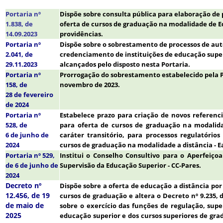
Portaria nº
Dispõe sobre consulta pública para elaboração de
1.838, de
oferta de cursos de graduação na modalidade de Ed
14.09.2023
providências.
Portaria nº
Dispõe sobre o sobrestamento de processos de auto
2.041, de
credenciamento de instituições de educação super
29.11.2023
alcançados pelo disposto nesta Portaria.
Portaria nº
Prorrogação do sobrestamento estabelecido pela Po
158, de
novembro de 2023.
28 de fevereiro
de 2024
Portaria nº
Estabelece prazo para criação de novos referenc
528, de
para oferta de cursos de graduação na modalid
6 de junho de
caráter transitório, para processos regulatórios
2024
cursos de graduação na modalidade a distância - E
Portaria nº 529,
Institui o Conselho Consultivo para o Aperfeiç
de 6 de junho de
Supervisão da Educação Superior - CC-Pares.
2024
Decreto nº
Dispõe sobre a oferta de educação a distância por
12.456, de 19
cursos de graduação e altera o Decreto nº 9.235, 
de maio de
sobre o exercício das funções de regulação, super
2025
educação superior e dos cursos superiores de gr