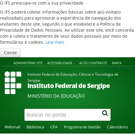
O IFS preocupa-se com a sua privacidade
O IFS poderá coletar informações básicas sobre a(s) visita(s)
realizada(s) para aprimorar a experiência de navegação dos
visitantes deste site, segundo o que estabelece a Política de
Privacidade de Dados Pessoais. Ao utilizar este site, você concorda
com a coleta e tratamento de seus dados pessoais por meio de
formulários e cookies.
Leia mais
Ciente
ADMINISTRAR SITE
ACESSIBILIDADE -
ALTO CONTRASTE
MAPA
A+
A
A-
Instituto Federal de Educação, Ciência e Tecnologia de
Sergipe
Instituto Federal de Sergipe
MINISTÉRIO DA EDUCAÇÃO
Webmail
Biblioteca
CPA
Programa de Gestão
Calendários