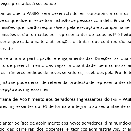
rviços prestados à sociedade.
tamos que o PASIFS será desenvolvido em consonância com os pr
ive os que dizem respeito à inclusão de pessoas com deficiência. P
missões que ficarão responsáveis pela execução e acompanhamen
omissões serão formadas por representantes de todas as Pró-Reitor
e sorte que cada uma terá atribuições distintas, que contribuirão 
servidor.
a-se ainda a participação e engajamento das Direções, as quais
o de preenchimento das vagas, a quantidade, bem como as ár
 os inúmeros pedidos de novos servidores, recebidos pela Pró-Reit
m, não se pode deixar de referendar a adesão de representantes d
ecepção aos ingressantes.
grama de Acolhimento aos Servidores Ingressantes do IFS – PAS
ores ingressantes do IFS de forma a integrá-lo ao seu ambiente or
lantar política de acolhimento aos novos servidores, diminuindo-
ício das carreiras dos docentes e técnicos-administrativos, cr