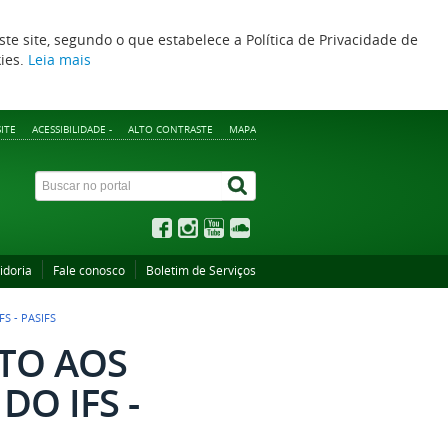
ste site, segundo o que estabelece a Política de Privacidade de
kies.
Leia mais
ITE
ACESSIBILIDADE -
ALTO CONTRASTE
MAPA
idoria
Fale conosco
Boletim de Serviços
 - PASIFS
TO AOS
DO IFS -