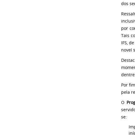
dos se
Ressal
inclus
por co
Tais c
IFS, d
novel 
Destac
moment
dentre
Por fi
pela r
O
Pro
servid
se:
Imp
in