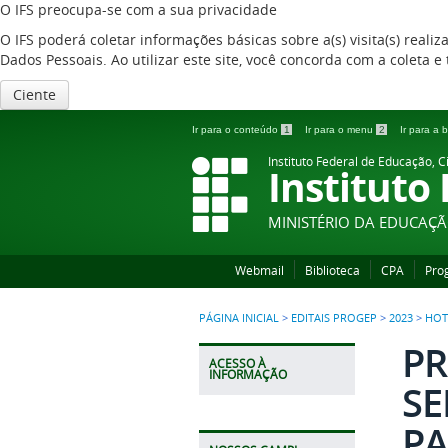
O IFS preocupa-se com a sua privacidade
O IFS poderá coletar informações básicas sobre a(s) visita(s) reali
Dados Pessoais. Ao utilizar este site, você concorda com a coleta
Ciente
Ir para o conteúdo
1
Ir para o menu
2
Ir para a
Instituto Federal de Educação, C
Instituto
MINISTÉRIO DA EDUCAÇ
Webmail
Biblioteca
CPA
Pro
PÁGINA INICIAL
>
EDITAIS PROGEP
>
2023
>
HOT
PR
ACESSO À
INFORMAÇÃO
SE
PA