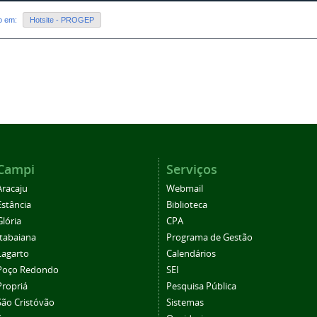
do em:
Hotsite - PROGEP
Campi
Serviços
Aracaju
Webmail
Estância
Biblioteca
Glória
CPA
Itabaiana
Programa de Gestão
Lagarto
Calendários
Poço Redondo
SEI
Propriá
Pesquisa Pública
São Cristóvão
Sistemas