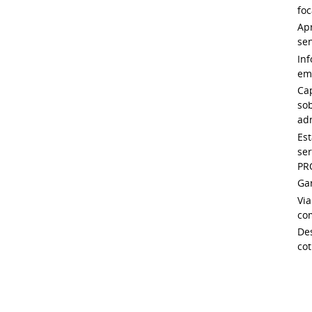
foc
Ap
sen
Inf
em 
Cap
so
adm
Es
se
PR
Gar
Vi
com
De
cot