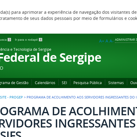
zada(s) para aprimorar a experiência de navegação dos visitantes de
 e tratamento de seus dados pessoais por meio de formulários e coo
ADMINISTRAR S
 busca
3
Ir para o rodapé
4
A+
A
A-
iência e Tecnologia de Sergipe
 Federal de Sergipe
ÃO
grama de Gestão
Calendários
SEI
Pesquisa Pública
Sistemas
Ouv
SITE - PROGEP
>
PROGRAMA DE ACOLHIMENTO AOS SERVIDORES INGRESSANTES DO IFS
OGRAMA DE ACOLHIMEN
RVIDORES INGRESSANTES 
SIFS