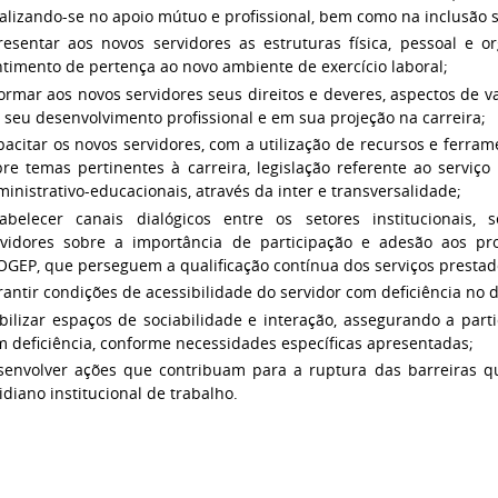
alizando-se no apoio mútuo e profissional, bem como na inclusão s
resentar aos novos servidores as estruturas física, pessoal e or
timento de pertença ao novo ambiente de exercício laboral;
ormar aos novos servidores seus direitos e deveres, aspectos de v
seu desenvolvimento profissional e em sua projeção na carreira;
acitar os novos servidores, com a utilização de recursos e ferrame
bre temas pertinentes à carreira, legislação referente ao serviç
inistrativo-educacionais, através da inter e transversalidade;
tabelecer canais dialógicos entre os setores institucionais, 
rvidores sobre a importância de participação e adesão aos pr
OGEP, que perseguem a qualificação contínua dos serviços prestad
antir condições de acessibilidade do servidor com deficiência no 
abilizar espaços de sociabilidade e interação, assegurando a pa
 deficiência, conforme necessidades específicas apresentadas;
senvolver ações que contribuam para a ruptura das barreiras 
idiano institucional de trabalho.