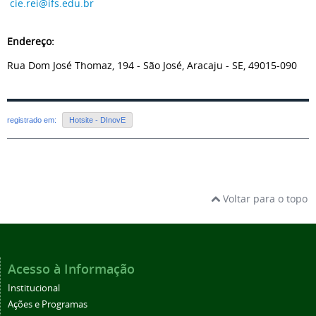
cie.rei@ifs.edu.br
Endereço:
Rua Dom José Thomaz, 194 - São José, Aracaju - SE, 49015-090
registrado em:
Hotsite - DInovE
Voltar para o topo
Acesso à Informação
Institucional
Ações e Programas