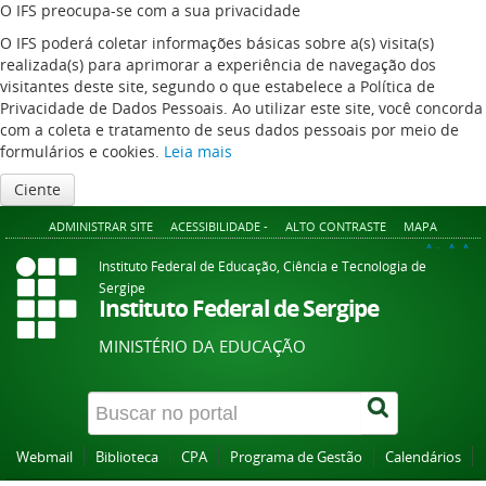
O IFS preocupa-se com a sua privacidade
O IFS poderá coletar informações básicas sobre a(s) visita(s)
realizada(s) para aprimorar a experiência de navegação dos
visitantes deste site, segundo o que estabelece a Política de
Privacidade de Dados Pessoais. Ao utilizar este site, você concorda
com a coleta e tratamento de seus dados pessoais por meio de
formulários e cookies.
Leia mais
Ciente
ADMINISTRAR SITE
ACESSIBILIDADE -
ALTO CONTRASTE
MAPA
A+
A
A-
Instituto Federal de Educação, Ciência e Tecnologia de
Sergipe
Instituto Federal de Sergipe
MINISTÉRIO DA EDUCAÇÃO
Webmail
Biblioteca
CPA
Programa de Gestão
Calendários