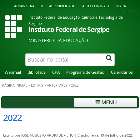
ADMINISTRAR SITE
ACESSIBILIDADE -
ALTO CONTRASTE
MAPA
A+
A
A-
Instituto Federal de Educação, Ciência e Tecnologia de
Sergipe
Instituto Federal de Sergipe
MINISTÉRIO DA EDUCAÇÃO
Webmail
Biblioteca
CPA
Programa de Gestão
Calendários
PÁGINA INICIAL
>
EDITAIS
>
ANTERIORES
>
2022
MENU
2022
Escrito por
JOSE AUGUSTO ANDRADE FILHO
|
Criado: Terça, 19 de Julho de 2022,