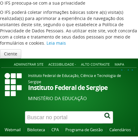
O IFS preocupa-se com a sua privacidade
O IFS poderá coletar informações básicas sobre a(s) visita(s)
realizada(s) para aprimorar a experiência de navegação dos
visitantes deste site, segundo o que estabelece a Política de
Privacidade de Dados Pessoais. Ao utilizar este site, você concorda
com a coleta e tratamento de seus dados pessoais por meio de
formulários e cookies.
Leia mais
Ciente
ADMINISTRAR SITE
ACESSIBILIDADE -
ALTO CONTRASTE
MAPA
A+
A
A-
Instituto Federal de Educação, Ciência e Tecnologia de
Sergipe
Instituto Federal de Sergipe
MINISTÉRIO DA EDUCAÇÃO
Webmail
Biblioteca
CPA
Programa de Gestão
Calendários