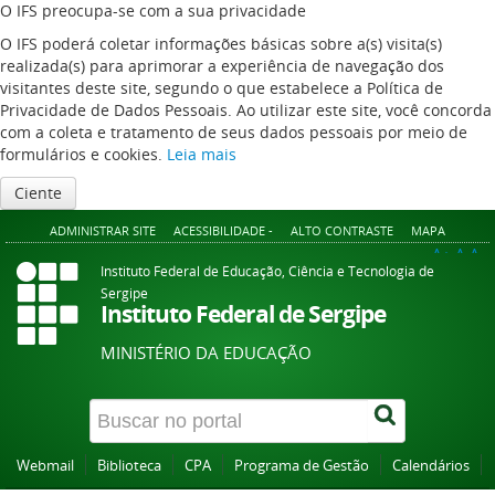
O IFS preocupa-se com a sua privacidade
O IFS poderá coletar informações básicas sobre a(s) visita(s)
realizada(s) para aprimorar a experiência de navegação dos
visitantes deste site, segundo o que estabelece a Política de
Privacidade de Dados Pessoais. Ao utilizar este site, você concorda
com a coleta e tratamento de seus dados pessoais por meio de
formulários e cookies.
Leia mais
Ciente
ADMINISTRAR SITE
ACESSIBILIDADE -
ALTO CONTRASTE
MAPA
A+
A
A-
Instituto Federal de Educação, Ciência e Tecnologia de
Sergipe
Instituto Federal de Sergipe
MINISTÉRIO DA EDUCAÇÃO
Webmail
Biblioteca
CPA
Programa de Gestão
Calendários