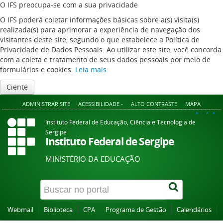
O IFS preocupa-se com a sua privacidade
O IFS poderá coletar informações básicas sobre a(s) visita(s)
realizada(s) para aprimorar a experiência de navegação dos
visitantes deste site, segundo o que estabelece a Política de
Privacidade de Dados Pessoais. Ao utilizar este site, você concorda
com a coleta e tratamento de seus dados pessoais por meio de
formulários e cookies.
Leia mais
Ciente
ADMINISTRAR SITE
ACESSIBILIDADE -
ALTO CONTRASTE
MAPA
A+
A
A-
Instituto Federal de Educação, Ciência e Tecnologia de
Sergipe
Instituto Federal de Sergipe
MINISTÉRIO DA EDUCAÇÃO
Webmail
Biblioteca
CPA
Programa de Gestão
Calendários