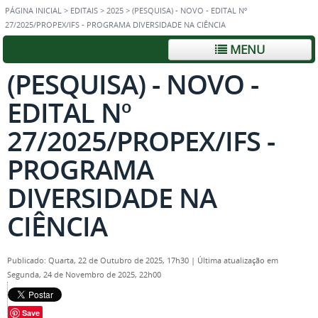
PÁGINA INICIAL
>
EDITAIS
>
2025
>
(PESQUISA) - NOVO - EDITAL Nº
27/2025/PROPEX/IFS - PROGRAMA DIVERSIDADE NA CIÊNCIA
MENU
(PESQUISA) - NOVO -
EDITAL Nº
27/2025/PROPEX/IFS -
PROGRAMA
DIVERSIDADE NA
CIÊNCIA
Publicado: Quarta, 22 de Outubro de 2025, 17h30
|
Última atualização em
Segunda, 24 de Novembro de 2025, 22h00
Save