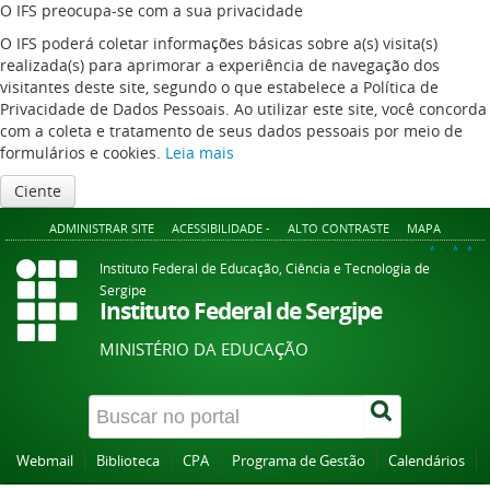
O IFS preocupa-se com a sua privacidade
O IFS poderá coletar informações básicas sobre a(s) visita(s)
realizada(s) para aprimorar a experiência de navegação dos
visitantes deste site, segundo o que estabelece a Política de
Privacidade de Dados Pessoais. Ao utilizar este site, você concorda
com a coleta e tratamento de seus dados pessoais por meio de
formulários e cookies.
Leia mais
Ciente
ADMINISTRAR SITE
ACESSIBILIDADE -
ALTO CONTRASTE
MAPA
A+
A
A-
Instituto Federal de Educação, Ciência e Tecnologia de
Sergipe
Instituto Federal de Sergipe
MINISTÉRIO DA EDUCAÇÃO
Webmail
Biblioteca
CPA
Programa de Gestão
Calendários