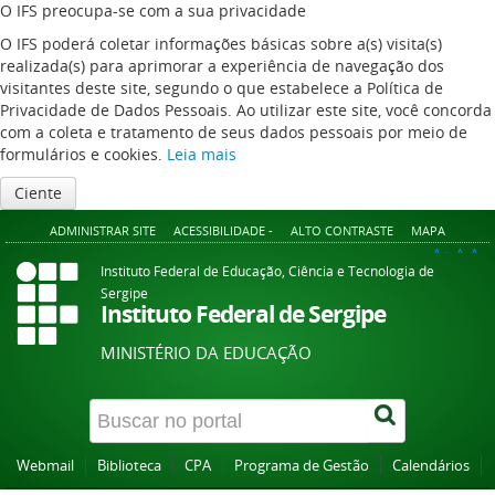
O IFS preocupa-se com a sua privacidade
O IFS poderá coletar informações básicas sobre a(s) visita(s)
realizada(s) para aprimorar a experiência de navegação dos
visitantes deste site, segundo o que estabelece a Política de
Privacidade de Dados Pessoais. Ao utilizar este site, você concorda
com a coleta e tratamento de seus dados pessoais por meio de
formulários e cookies.
Leia mais
Ciente
ADMINISTRAR SITE
ACESSIBILIDADE -
ALTO CONTRASTE
MAPA
A+
A
A-
Instituto Federal de Educação, Ciência e Tecnologia de
Sergipe
Instituto Federal de Sergipe
MINISTÉRIO DA EDUCAÇÃO
Webmail
Biblioteca
CPA
Programa de Gestão
Calendários