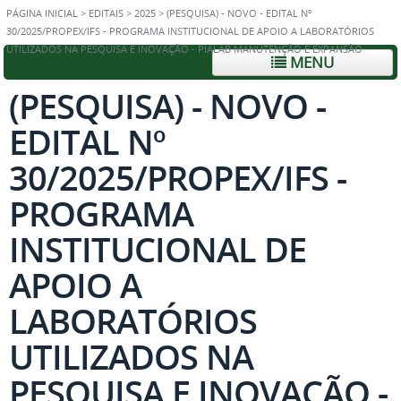
PÁGINA INICIAL
>
EDITAIS
>
2025
>
(PESQUISA) - NOVO - EDITAL Nº
30/2025/PROPEX/IFS - PROGRAMA INSTITUCIONAL DE APOIO A LABORATÓRIOS
UTILIZADOS NA PESQUISA E INOVAÇÃO - PIALAB MANUTENÇÃO E EXPANSÃO
MENU
(PESQUISA) - NOVO -
EDITAL Nº
30/2025/PROPEX/IFS -
PROGRAMA
INSTITUCIONAL DE
APOIO A
LABORATÓRIOS
UTILIZADOS NA
PESQUISA E INOVAÇÃO -