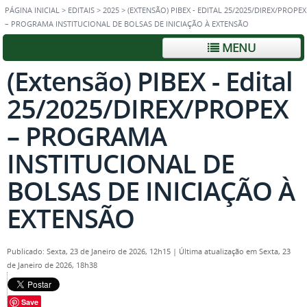
PÁGINA INICIAL
>
EDITAIS
>
2025
>
(EXTENSÃO) PIBEX - EDITAL 25/2025/DIREX/PROPEX
– PROGRAMA INSTITUCIONAL DE BOLSAS DE INICIAÇÃO À EXTENSÃO
MENU
(Extensão) PIBEX - Edital
25/2025/DIREX/PROPEX
– PROGRAMA
INSTITUCIONAL DE
BOLSAS DE INICIAÇÃO À
EXTENSÃO
Publicado: Sexta, 23 de Janeiro de 2026, 12h15
|
Última atualização em Sexta, 23
de Janeiro de 2026, 18h38
Save