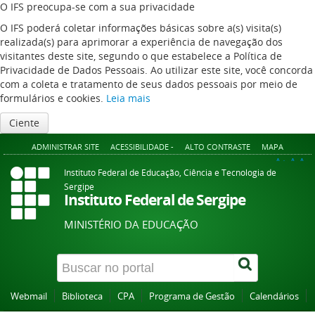
O IFS preocupa-se com a sua privacidade
O IFS poderá coletar informações básicas sobre a(s) visita(s)
realizada(s) para aprimorar a experiência de navegação dos
visitantes deste site, segundo o que estabelece a Política de
Privacidade de Dados Pessoais. Ao utilizar este site, você concorda
com a coleta e tratamento de seus dados pessoais por meio de
formulários e cookies.
Leia mais
Ciente
ADMINISTRAR SITE
ACESSIBILIDADE -
ALTO CONTRASTE
MAPA
A+
A
A-
Instituto Federal de Educação, Ciência e Tecnologia de
Sergipe
Instituto Federal de Sergipe
MINISTÉRIO DA EDUCAÇÃO
Webmail
Biblioteca
CPA
Programa de Gestão
Calendários