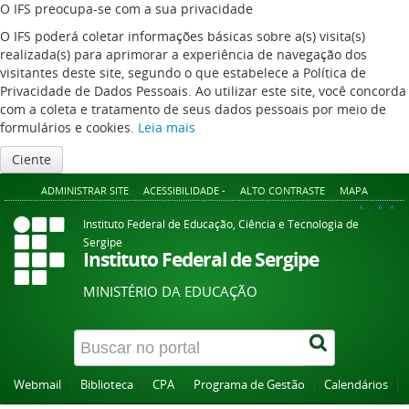
O IFS preocupa-se com a sua privacidade
O IFS poderá coletar informações básicas sobre a(s) visita(s)
realizada(s) para aprimorar a experiência de navegação dos
visitantes deste site, segundo o que estabelece a Política de
Privacidade de Dados Pessoais. Ao utilizar este site, você concorda
com a coleta e tratamento de seus dados pessoais por meio de
formulários e cookies.
Leia mais
Ciente
ADMINISTRAR SITE
ACESSIBILIDADE -
ALTO CONTRASTE
MAPA
A+
A
A-
Instituto Federal de Educação, Ciência e Tecnologia de
Sergipe
Instituto Federal de Sergipe
MINISTÉRIO DA EDUCAÇÃO
Webmail
Biblioteca
CPA
Programa de Gestão
Calendários