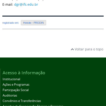
E-mail:
dgr@ifs.edu.br
registrado em:
Hotsite - PRODIN
Voltar para o topo
Acesso à Informação
Institucional
Ações e Programas
Participação Social
Auditorias
Convênios e Transferências