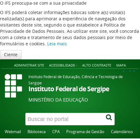
O IFS preocupa-se com a sua privacidade
O IFS poderá coletar informações básicas sobre a(s) visita(s)
realizada(s) para aprimorar a experiência de navegação dos
visitantes deste site, segundo o que estabelece a Política de
Privacidade de Dados Pessoais. Ao utilizar este site, você concorda
com a coleta e tratamento de seus dados pessoais por meio de
formulários e cookies.
Leia mais
Ciente
ADMINISTRAR SITE
ACESSIBILIDADE -
ALTO CONTRASTE
MAPA
A+
A
A-
Instituto Federal de Educação, Ciência e Tecnologia de
Sergipe
Instituto Federal de Sergipe
MINISTÉRIO DA EDUCAÇÃO
Webmail
Biblioteca
CPA
Programa de Gestão
Calendários