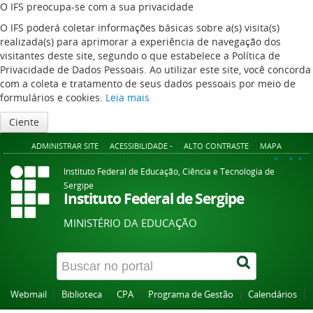
O IFS preocupa-se com a sua privacidade
O IFS poderá coletar informações básicas sobre a(s) visita(s)
realizada(s) para aprimorar a experiência de navegação dos
visitantes deste site, segundo o que estabelece a Política de
Privacidade de Dados Pessoais. Ao utilizar este site, você concorda
com a coleta e tratamento de seus dados pessoais por meio de
formulários e cookies.
Leia mais
Ciente
ADMINISTRAR SITE
ACESSIBILIDADE -
ALTO CONTRASTE
MAPA
A+
A
A-
Instituto Federal de Educação, Ciência e Tecnologia de
Sergipe
Instituto Federal de Sergipe
MINISTÉRIO DA EDUCAÇÃO
Webmail
Biblioteca
CPA
Programa de Gestão
Calendários