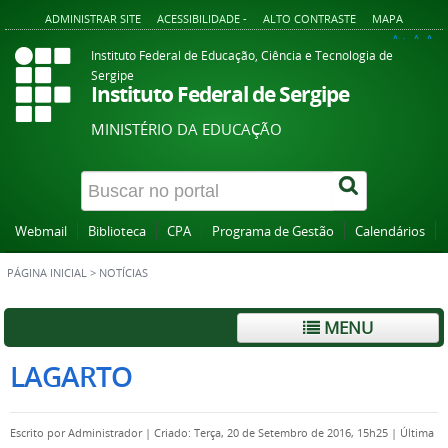
ADMINISTRAR SITE
ACESSIBILIDADE -
ALTO CONTRASTE
MAPA
A+
A
A-
Instituto Federal de Educação, Ciência e Tecnologia de
Sergipe
Instituto Federal de Sergipe
MINISTÉRIO DA EDUCAÇÃO
Webmail
Biblioteca
CPA
Programa de Gestão
Calendários
PÁGINA INICIAL
>
NOTÍCIAS
MENU
LAGARTO
Escrito por
Administrador
|
Criado: Terça, 20 de Setembro de 2016, 15h25
|
Última