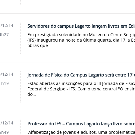
/12/14
Servidores do campus Lagarto lançam livros em Edi
Em prestigiada solenidade no Museu da Gente Sergipa
4h27
(IFS) inaugurou na noite da última quarta, dia 17, a E
obras que...
/12/14
Jornada de Física do Campus Lagarto será entre 17
Estão abertas as inscrições para o III Jornada de Fís
1h19
Federal de Sergipe - IFS. Com o tema central "O ensin
do...
/12/14
Professor do IFS – Campus Lagarto lança livro sobr
'Alfabetização de jovens e adultos: uma problemática
5h49