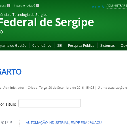
ADMINISTRAR S
 busca
3
Ir para o rodapé
4
A+
A
A-
iência e Tecnologia de Sergipe
 Federal de Sergipe
ÃO
grama de Gestão
Calendários
SEI
Pesquisa Pública
Sistemas
Ouv
GARTO
por
Administrador
|
Criado: Terça, 20 de Setembro de 2016, 15h25
|
Última atualização 
por Título
/01/15
AUTOMAÇÃO INDUSTRIAL, EMPRESA J&UACU