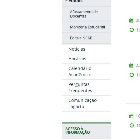
Editais
Afastamento de
Docentes
05
Monitoria Estudantil
1
Editais NEABI
Notícias
Horários
23
Calendário
Acadêmico
1
Perguntas
Frequentes
Comunicação
Lagarto
18
1
ACESSO À
INFORMAÇÃO