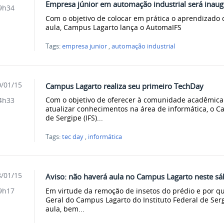
Empresa júnior em automação industrial será inaug
9h34
Com o objetivo de colocar em prática o aprendizado 
aula, Campus Lagarto lança o AutomaIFS
Tags:
empresa junior
,
automação industrial
/01/15
Campus Lagarto realiza seu primeiro TechDay
Com o objetivo de oferecer à comunidade acadêmica
4h33
atualizar conhecimentos na área de informática, o C
de Sergipe (IFS)...
Tags:
tec day
,
informática
/01/15
Aviso: não haverá aula no Campus Lagarto neste sá
Em virtude da remoção de insetos do prédio e por q
9h17
Geral do Campus Lagarto do Instituto Federal de Ser
aula, bem...