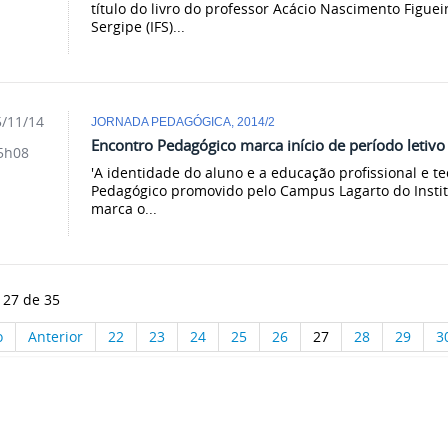
título do livro do professor Acácio Nascimento Figuei
Sergipe (IFS)...
/11/14
JORNADA PEDAGÓGICA, 2014/2
Encontro Pedagógico marca início de período letiv
5h08
'A identidade do aluno e a educação profissional e t
Pedagógico promovido pelo Campus Lagarto do Institu
marca o...
 27 de 35
o
Anterior
22
23
24
25
26
27
28
29
3