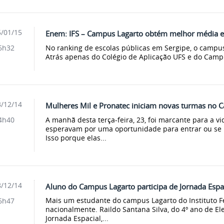
/01/15
Enem: IFS – Campus Lagarto obtém melhor média ent
No ranking de escolas públicas em Sergipe, o campus
6h32
Atrás apenas do Colégio de Aplicação UFS e do Camp
/12/14
Mulheres Mil e Pronatec iniciam novas turmas no 
A manhã desta terça-feira, 23, foi marcante para a 
4h40
esperavam por uma oportunidade para entrar ou se 
Isso porque elas...
/12/14
Aluno do Campus Lagarto participa de Jornada Espa
Mais um estudante do campus Lagarto do Instituto Fe
6h47
nacionalmente. Raildo Santana Silva, do 4º ano de Ele
Jornada Espacial,...