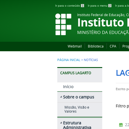
Ir para o conteúdo
1
Ir para o menu
2
Ir para a
Instituto Federal de Educação, C
Instituto
MINISTÉRIO DA EDUCAÇ
Webmail
Biblioteca
CPA
Pro
PÁGINA INICIAL
>
NOTÍCIAS
LA
CAMPUS LAGARTO
Início
Escrito 
Sobre o campus
Filtro 
Missão, Visão e
Valores
Estrutura
22
Administrativa