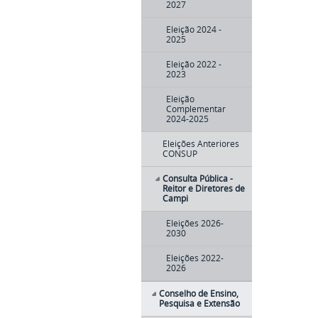
2027
Eleição 2024 -
2025
Eleição 2022 -
2023
Eleição
Complementar
2024-2025
Eleições Anteriores
CONSUP
Consulta Pública -
Reitor e Diretores de
Campi
Eleições 2026-
2030
Eleições 2022-
2026
Conselho de Ensino,
Pesquisa e Extensão