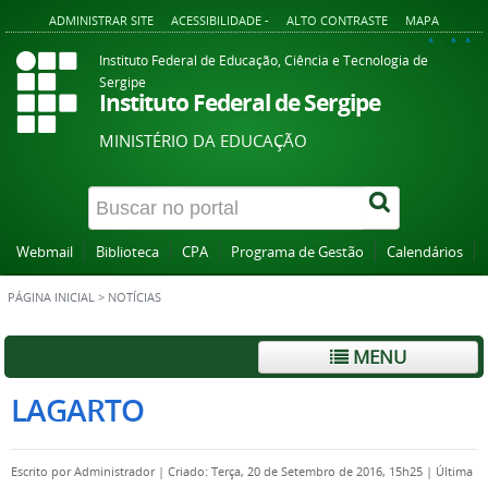
ADMINISTRAR SITE
ACESSIBILIDADE -
ALTO CONTRASTE
MAPA
A+
A
A-
Instituto Federal de Educação, Ciência e Tecnologia de
Sergipe
Instituto Federal de Sergipe
MINISTÉRIO DA EDUCAÇÃO
Webmail
Biblioteca
CPA
Programa de Gestão
Calendários
PÁGINA INICIAL
>
NOTÍCIAS
MENU
LAGARTO
Escrito por
Administrador
|
Criado: Terça, 20 de Setembro de 2016, 15h25
|
Última