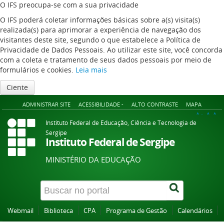
O IFS preocupa-se com a sua privacidade
O IFS poderá coletar informações básicas sobre a(s) visita(s)
realizada(s) para aprimorar a experiência de navegação dos
visitantes deste site, segundo o que estabelece a Política de
Privacidade de Dados Pessoais. Ao utilizar este site, você concorda
com a coleta e tratamento de seus dados pessoais por meio de
formulários e cookies.
Leia mais
Ciente
ADMINISTRAR SITE
ACESSIBILIDADE -
ALTO CONTRASTE
MAPA
A+
A
A-
Instituto Federal de Educação, Ciência e Tecnologia de
Sergipe
Instituto Federal de Sergipe
MINISTÉRIO DA EDUCAÇÃO
Webmail
Biblioteca
CPA
Programa de Gestão
Calendários