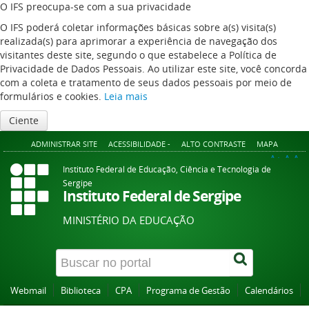
O IFS preocupa-se com a sua privacidade
O IFS poderá coletar informações básicas sobre a(s) visita(s)
realizada(s) para aprimorar a experiência de navegação dos
visitantes deste site, segundo o que estabelece a Política de
Privacidade de Dados Pessoais. Ao utilizar este site, você concorda
com a coleta e tratamento de seus dados pessoais por meio de
formulários e cookies.
Leia mais
Ciente
ADMINISTRAR SITE
ACESSIBILIDADE -
ALTO CONTRASTE
MAPA
A+
A
A-
Instituto Federal de Educação, Ciência e Tecnologia de
Sergipe
Instituto Federal de Sergipe
MINISTÉRIO DA EDUCAÇÃO
Webmail
Biblioteca
CPA
Programa de Gestão
Calendários