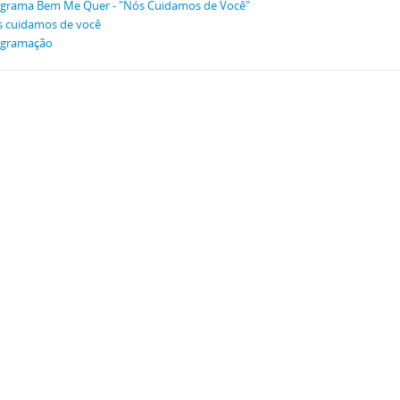
grama Bem Me Quer - "Nós Cuidamos de Você"
 cuidamos de você
ogramação