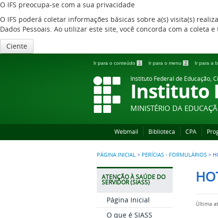
O IFS preocupa-se com a sua privacidade
O IFS poderá coletar informações básicas sobre a(s) visita(s) reali
Dados Pessoais. Ao utilizar este site, você concorda com a coleta
Ciente
Ir para o conteúdo
1
Ir para o menu
2
Ir para a
Instituto Federal de Educação, C
Instituto
MINISTÉRIO DA EDUCAÇ
Webmail
Biblioteca
CPA
Pro
PÁGINA INICIAL
>
PERÍCIAS - FORMULÁRIOS
>
H
HOT
ATENÇÃO À SAÚDE DO
SERVIDOR (SIASS)
Página Inicial
Última a
O que é SIASS