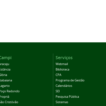
Campi
Serviços
Aracaju
Webmail
Estância
Biblioteca
Glória
CPA
Itabaiana
Programa de Gestão
Lagarto
Calendários
Poço Redondo
SEI
Propriá
Pesquisa Pública
São Cristóvão
Sistemas