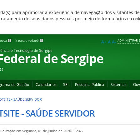
zada(s) para aprimorar a experiência de navegação dos visitantes de
 e tratamento de seus dados pessoais por meio de formulários e coo
ADMINISTRAR S
 busca
3
Ir para o rodapé
4
A+
A
A-
iência e Tecnologia de Sergipe
 Federal de Sergipe
ÃO
grama de Gestão
Calendários
SEI
Pesquisa Pública
Sistemas
Ouv
OTSITE - SAÚDE SERVIDOR
SITE - SAÚDE SERVIDOR
tualização em Segunda, 01 de Junho de 2026, 15h46