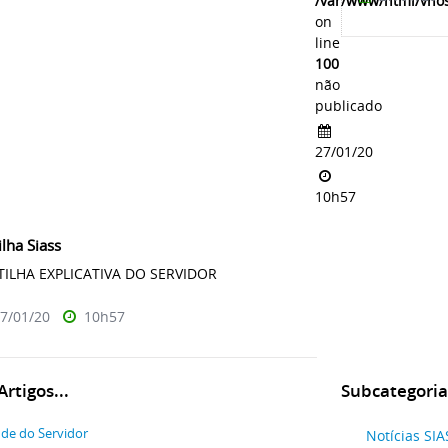
/var/www/html/vhos
on
line
100
não
publicado
27/01/20
10h57
ilha Siass
TILHA EXPLICATIVA DO SERVIDOR
7/01/20
10h57
rtigos...
Subcategoria
de do Servidor
Notícias SIA