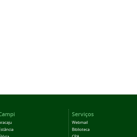
Campi
Serviços
Aracaju
Webmail
Estância
Biblioteca
Glória
CPA