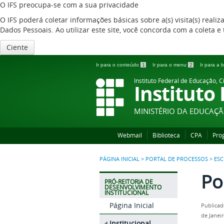
O IFS preocupa-se com a sua privacidade
O IFS poderá coletar informações básicas sobre a(s) visita(s) reali
Dados Pessoais. Ao utilizar este site, você concorda com a coleta
Ciente
Ir para o conteúdo
1
Ir para o menu
2
Ir para a
Instituto Federal de Educação, C
Instituto
MINISTÉRIO DA EDUCAÇ
Webmail
Biblioteca
CPA
Pro
PÁGINA INICIAL
>
PORTAL DE PROCESSOS
>
ESC
Po
PRÓ-REITORIA DE
DESENVOLVIMENTO
INSTITUCIONAL
Página Inicial
Publicad
de Janei
Institucional