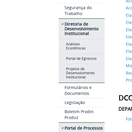
Ac
Segurança do
Ac
Trabalho
El
Ela
Diretoria de
Desenvolvimento
Ela
Institucional
Ela
Ela
Análises
Econômicas
El
El
Portal de Egressos
Mo
Projetos de
Rea
Desenvolvimento
Institucional
Pro
Formulários e
Documentos
DC
Legislação
DEPA
Boletim Prodin
Produz
Fot
Portal de Processos