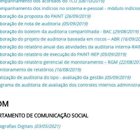
ompanhamento dos acórdãos do TCU
(08/10/2019)
ompanhamento dos indícios no sistema e-pessoal - módulo indício
aboração da proposta do PAINT
(26/09/2019)
boração de nota de auditoria
(05/09/2019)
boração do boletim da auditoria compartilhada - BAC
(29/08/2019)
boração do projeto de auditoria baseada em riscos – ABR
(16/09/20
boração do relatório anual das atividades da auditoria interna-RA
aboração do relatório de execução do PAINT-REP
(05/09/2019)
aboração do relatório gerencial de monitoramento – RGM
(22/08/20
nitoramento de relatórios
(16/08/2019)
lização de auditoria do tipo - avaliação da gestão
(05/09/2019)
grama de auditoria de avaliação dos controles internos administra
OM
RTAMENTO DE COMUNICAÇÃO SOCIAL
ografias Digitais
(03/05/2021)