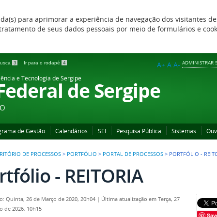
zada(s) para aprimorar a experiência de navegação dos visitantes de
 e tratamento de seus dados pessoais por meio de formulários e coo
ADMINISTRAR S
 busca
3
Ir para o rodapé
4
A+
A
A-
iência e Tecnologia de Sergipe
 Federal de Sergipe
ÃO
grama de Gestão
Calendários
SEI
Pesquisa Pública
Sistemas
Ouv
RITÓRIO DE PROCESSOS
>
PORTFÓLIO
>
PORTAL DE PROCESSOS
>
PORTFÓLIO - REIT
rtfólio - REITORIA
o: Quinta, 26 de Março de 2020, 20h04
|
Última atualização em Terça, 27
ro de 2026, 10h15
Sav