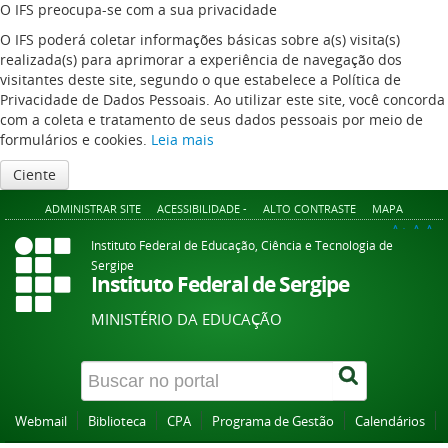
O IFS preocupa-se com a sua privacidade
O IFS poderá coletar informações básicas sobre a(s) visita(s)
realizada(s) para aprimorar a experiência de navegação dos
visitantes deste site, segundo o que estabelece a Política de
Privacidade de Dados Pessoais. Ao utilizar este site, você concorda
com a coleta e tratamento de seus dados pessoais por meio de
formulários e cookies.
Leia mais
Ciente
ADMINISTRAR SITE
ACESSIBILIDADE -
ALTO CONTRASTE
MAPA
A+
A
A-
Instituto Federal de Educação, Ciência e Tecnologia de
Sergipe
Instituto Federal de Sergipe
MINISTÉRIO DA EDUCAÇÃO
Webmail
Biblioteca
CPA
Programa de Gestão
Calendários