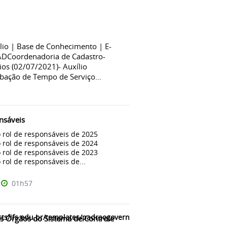
ólio | Base de Conhecimento | E-
CADCoordenadoria de Cadastro-
os (02/07/2021)- Auxílio
rbação de Tempo de Serviço...
nsáveis
 rol de responsáveis de 2025
 rol de responsáveis de 2024
 rol de responsáveis de 2023
 rol de responsáveis de...
01h57
ts/ifs.edu.br/templates/padraogoverno01/html/com_content/categ
os Órgãos do Sistema de Controle