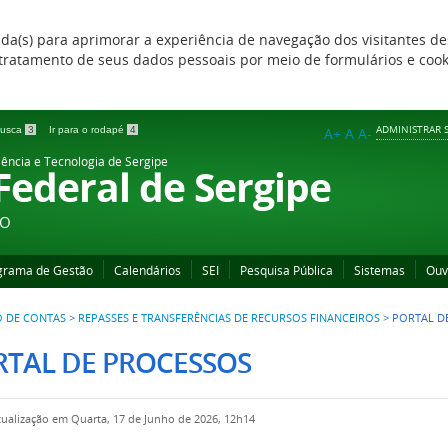
zada(s) para aprimorar a experiência de navegação dos visitantes de
 e tratamento de seus dados pessoais por meio de formulários e coo
ADMINISTRAR S
 busca
3
Ir para o rodapé
4
A+
A
A-
iência e Tecnologia de Sergipe
 Federal de Sergipe
ÃO
grama de Gestão
Calendários
SEI
Pesquisa Pública
Sistemas
Ouv
O DE CONTAS
>
REPASSES E TRANSFERÊNCIAS DE RECURSOS FINANCEIROS
>
PORTAL D
RTAL DE PROCESSOS
tualização em Quarta, 17 de Junho de 2026, 12h14