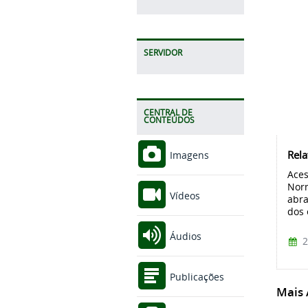
SERVIDOR
CENTRAL DE
CONTEÚDOS
Rela
Imagens
Aces
Norm
Vídeos
abra
dos 
Áudios
2
Publicações
Mais A