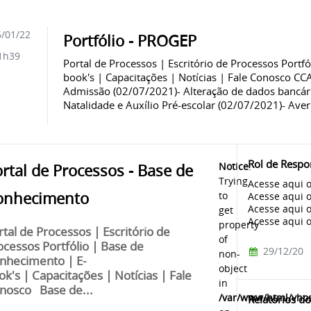
/01/22
Portfólio - PROGEP
1h39
Portal de Processos | Escritório de Processos Portf
book's | Capacitações | Notícias | Fale Conosco C
Admissão (02/07/2021)- Alteração de dados bancári
Natalidade e Auxílio Pré-escolar (02/07/2021)- Ave
Rol de Respo
Notice
:
rtal de Processos - Base de
Trying
Acesse aqui o
onhecimento
to
Acesse aqui o
Acesse aqui o
get
Acesse aqui o
property
rtal de Processos | Escritório de
of
ocessos Portfólio | Base de
29/12/20
non-
nhecimento | E-
object
ok's | Capacitações | Notícias | Fale
in
nosco Base de...
/var/www/html/vhos
Relatórios d