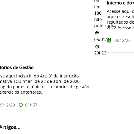
on
Interno e do
line
Acesse aqui 
100
aqui os resul
não
resultados de
publicado
2022 Acesse a
05/01/21
29/12/20
20h23
tórios de Gestão
se aqui Inciso III do Art. 8º da Instrução
ativa TCU nº 84, de 22 de abril de 2020,
ngido por este tópico:— relatórios de gestão
exercícios anteriores.
9/12/20
01h57
rtigos...