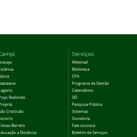
Campi
Serviços
Aracaju
Webmail
Estância
Biblioteca
Glória
CPA
Itabaiana
Programa de Gestão
Lagarto
Calendários
Poço Redondo
SEI
Propriá
Pesquisa Pública
São Cristóvão
Sistemas
Socorro
Ouvidoria
Tobias Barreto
Fale conosco
Educação a Distância
Boletim de Serviços