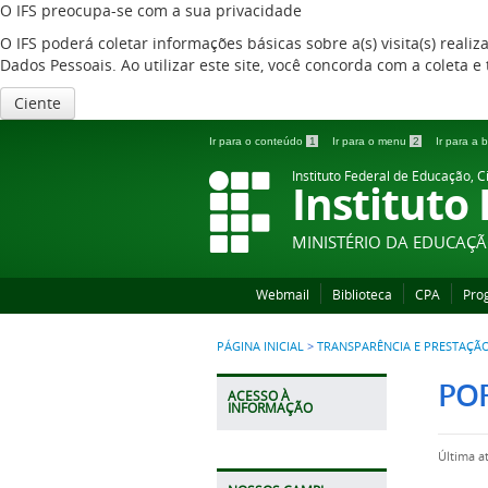
O IFS preocupa-se com a sua privacidade
O IFS poderá coletar informações básicas sobre a(s) visita(s) reali
Dados Pessoais. Ao utilizar este site, você concorda com a coleta
Ciente
Ir para o conteúdo
1
Ir para o menu
2
Ir para a
Instituto Federal de Educação, C
Instituto
MINISTÉRIO DA EDUCAÇ
Webmail
Biblioteca
CPA
Pro
PÁGINA INICIAL
>
TRANSPARÊNCIA E PRESTAÇÃ
PO
ACESSO À
INFORMAÇÃO
Última a