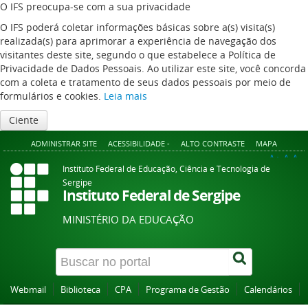
O IFS preocupa-se com a sua privacidade
O IFS poderá coletar informações básicas sobre a(s) visita(s)
realizada(s) para aprimorar a experiência de navegação dos
visitantes deste site, segundo o que estabelece a Política de
Privacidade de Dados Pessoais. Ao utilizar este site, você concorda
com a coleta e tratamento de seus dados pessoais por meio de
formulários e cookies.
Leia mais
Ciente
ADMINISTRAR SITE
ACESSIBILIDADE -
ALTO CONTRASTE
MAPA
A+
A
A-
Instituto Federal de Educação, Ciência e Tecnologia de
Sergipe
Instituto Federal de Sergipe
MINISTÉRIO DA EDUCAÇÃO
Webmail
Biblioteca
CPA
Programa de Gestão
Calendários