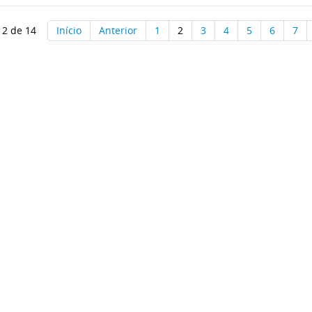
 2 de 14
Início
Anterior
1
2
3
4
5
6
7