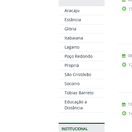
1
Aracaju
Estância
Glória
Itabaiana
Lagarto
08
Poço Redondo
1
Propriá
São Cristóvão
Socorro
Tobias Barreto
Educação a
19
Distância
1
INSTITUCIONAL