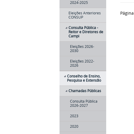
2024-2025
Página
Eleições Anteriores
CONSUP
Consulta Pública -
Reitor e Diretores de
Campi
Eleições 2026-
2030
Eleições 2022-
2026
Conselho de Ensino,
Pesquisa e Extensão
Chamadas Públicas
Consulta Pública
2026-2027
2023
2020