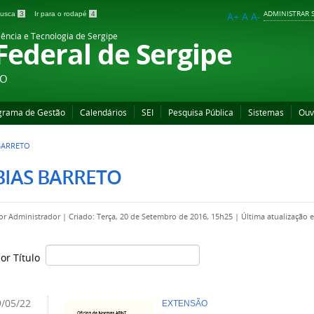
ADMINISTRAR S
 busca
3
Ir para o rodapé
4
A+
A
A-
iência e Tecnologia de Sergipe
 Federal de Sergipe
ÃO
grama de Gestão
Calendários
SEI
Pesquisa Pública
Sistemas
Ouv
BARRETO
BIAS BARRETO
por
Administrador
|
Criado: Terça, 20 de Setembro de 2016, 15h25
|
Última atualização 
por Título
/05/22
EXTENSÃO