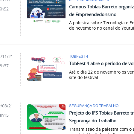
Campus Tobias Barreto organiz
5h52
de Empreendedorismo
A palestra sobre Tecnologia e 
de novembro no canal do Yout
/11/21
TOBFEST 4
TobFest 4 abre o período de vo
2h37
Até o dia 22 de novembro os ve
site do festival
/08/21
SEGURANÇA DO TRABALHO
Projeto do IFS Tobias Barreto tr
4h15
Segurança do Trabalho
Transmissão da palestra com o 