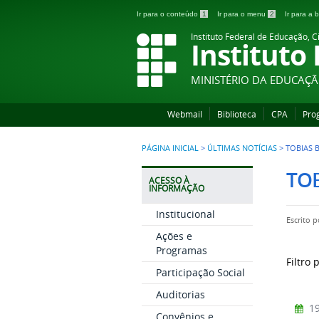
Ir para o conteúdo
1
Ir para o menu
2
Ir para a
Instituto Federal de Educação, C
Instituto
MINISTÉRIO DA EDUCAÇ
Webmail
Biblioteca
CPA
Pro
PÁGINA INICIAL
>
ÚLTIMAS NOTÍCIAS
>
TOBIAS 
TO
ACESSO À
INFORMAÇÃO
Institucional
Escrito 
Ações e
Programas
Filtro 
Participação Social
Auditorias
19
Convênios e