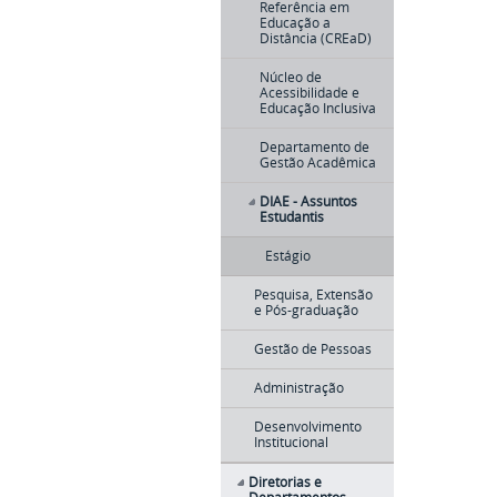
Referência em
Educação a
Distância (CREaD)
Núcleo de
Acessibilidade e
Educação Inclusiva
Departamento de
Gestão Acadêmica
DIAE - Assuntos
Estudantis
Estágio
Pesquisa, Extensão
e Pós-graduação
Gestão de Pessoas
Administração
Desenvolvimento
Institucional
Diretorias e