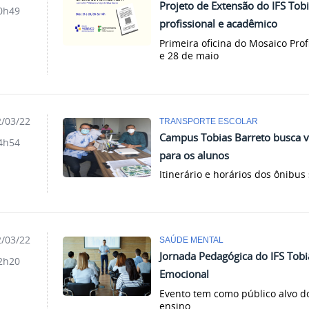
Projeto de Extensão do IFS Tob
0h49
profissional e acadêmico
Primeira oficina do Mosaico Prof
e 28 de maio
/03/22
TRANSPORTE ESCOLAR
Campus Tobias Barreto busca vi
4h54
para os alunos
Itinerário e horários dos ônibu
/03/22
SAÚDE MENTAL
Jornada Pedagógica do IFS Tobi
2h20
Emocional
Evento tem como público alvo do
ensino