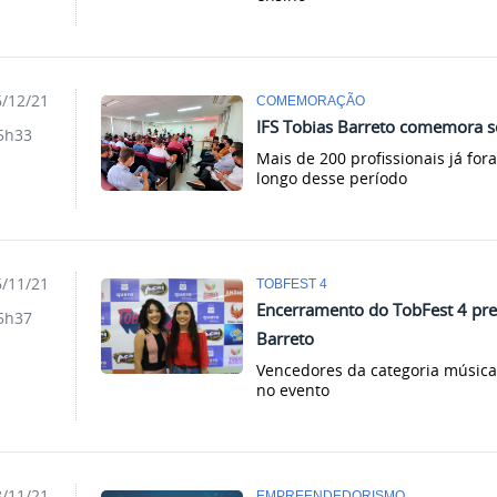
/12/21
COMEMORAÇÃO
IFS Tobias Barreto comemora s
5h33
Mais de 200 profissionais já for
longo desse período
/11/21
TOBFEST 4
Encerramento do TobFest 4 pre
5h37
Barreto
Vencedores da categoria música
no evento
/11/21
EMPREENDEDORISMO