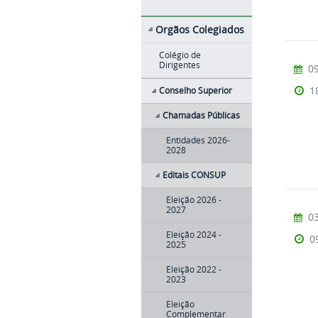
Orgãos Colegiados
Colégio de
Dirigentes
09
1
Conselho Superior
Chamadas Públicas
Entidades 2026-
2028
Editais CONSUP
Eleição 2026 -
2027
03
Eleição 2024 -
0
2025
Eleição 2022 -
2023
Eleição
Complementar