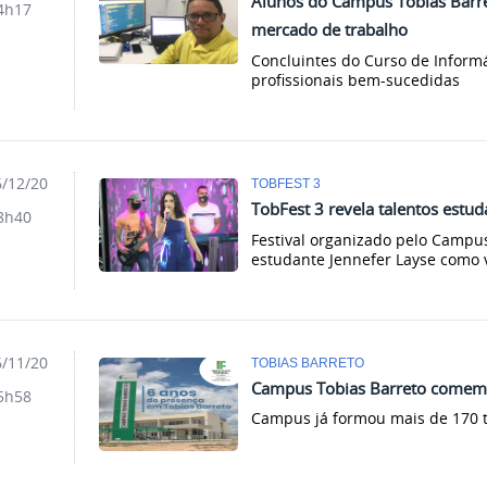
Alunos do Campus Tobias Barr
4h17
mercado de trabalho
Concluintes do Curso de Inform
profissionais bem-sucedidas
/12/20
TOBFEST 3
TobFest 3 revela talentos estu
8h40
Festival organizado pelo Campus
estudante Jennefer Layse como
/11/20
TOBIAS BARRETO
Campus Tobias Barreto comemo
5h58
Campus já formou mais de 170 