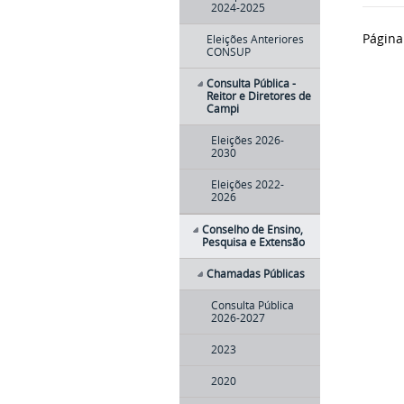
2024-2025
Página
Eleições Anteriores
CONSUP
Consulta Pública -
Reitor e Diretores de
Campi
Eleições 2026-
2030
Eleições 2022-
2026
Conselho de Ensino,
Pesquisa e Extensão
Chamadas Públicas
Consulta Pública
2026-2027
2023
2020