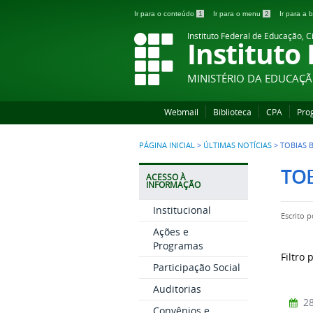
Ir para o conteúdo
1
Ir para o menu
2
Ir para a
Instituto Federal de Educação, C
Instituto
MINISTÉRIO DA EDUCAÇ
Webmail
Biblioteca
CPA
Pro
PÁGINA INICIAL
>
ÚLTIMAS NOTÍCIAS
>
TOBIAS 
TO
ACESSO À
INFORMAÇÃO
Institucional
Escrito 
Ações e
Programas
Filtro 
Participação Social
Auditorias
28
Convênios e