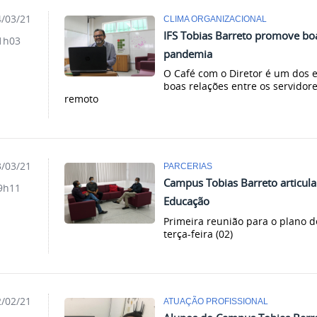
/03/21
CLIMA ORGANIZACIONAL
IFS Tobias Barreto promove boa
1h03
pandemia
O Café com o Diretor é um dos 
boas relações entre os servido
remoto
/03/21
PARCERIAS
Campus Tobias Barreto articula
9h11
Educação
Primeira reunião para o plano 
terça-feira (02)
/02/21
ATUAÇÃO PROFISSIONAL