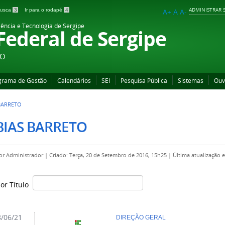
ADMINISTRAR S
 busca
3
Ir para o rodapé
4
A+
A
A-
iência e Tecnologia de Sergipe
 Federal de Sergipe
ÃO
grama de Gestão
Calendários
SEI
Pesquisa Pública
Sistemas
Ouv
BARRETO
BIAS BARRETO
por
Administrador
|
Criado: Terça, 20 de Setembro de 2016, 15h25
|
Última atualização 
por Título
/06/21
DIREÇÃO GERAL