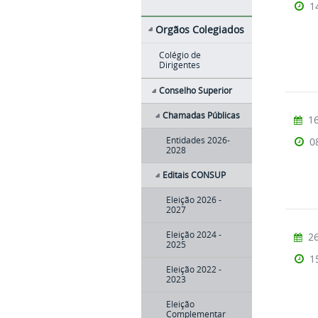
1
Orgãos Colegiados
Colégio de
Dirigentes
Conselho Superior
Chamadas Públicas
16
0
Entidades 2026-
2028
Editais CONSUP
Eleição 2026 -
2027
Eleição 2024 -
26
2025
1
Eleição 2022 -
2023
Eleição
Complementar