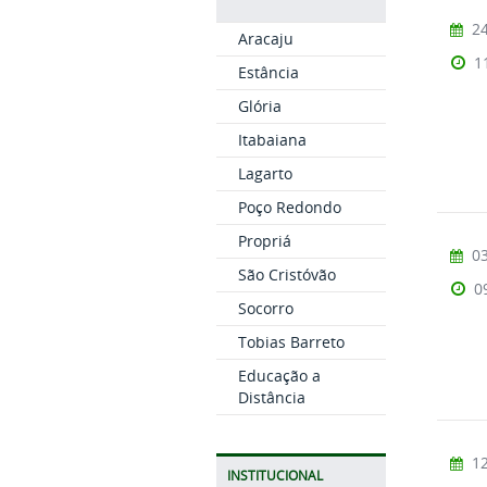
24
Aracaju
1
Estância
Glória
Itabaiana
Lagarto
Poço Redondo
Propriá
03
São Cristóvão
0
Socorro
Tobias Barreto
Educação a
Distância
12
INSTITUCIONAL