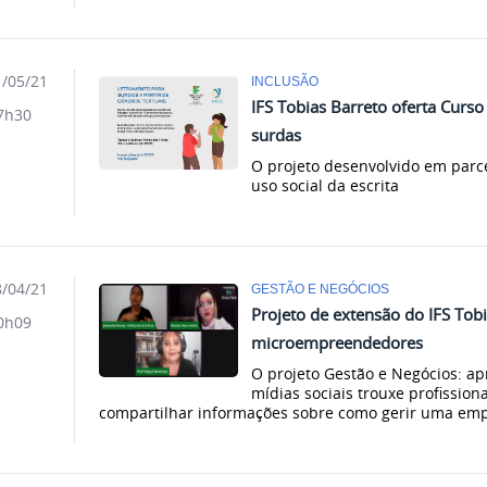
/05/21
INCLUSÃO
IFS Tobias Barreto oferta Curs
7h30
surdas
O projeto desenvolvido em parcer
uso social da escrita
/04/21
GESTÃO E NEGÓCIOS
Projeto de extensão do IFS Tobi
0h09
microempreendedores
O projeto Gestão e Negócios: a
mídias sociais trouxe profissiona
compartilhar informações sobre como gerir uma em