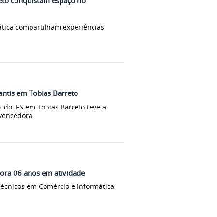
eto conquistam espaço no
ática compartilham experiências
dantis em Tobias Barreto
 do IFS em Tobias Barreto teve a
 vencedora
ra 06 anos em atividade
técnicos em Comércio e Informática