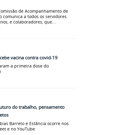
a Comissão de Acompanhamento de
o comunica a todos os servidores
unos, e colaboradores, que...
ecebe vacina contra covid-19
aram a primeira dose do
)
futuro do trabalho, pensamento
etos
bias Barreto e Estância ocorre nos
Meet e no YouTube