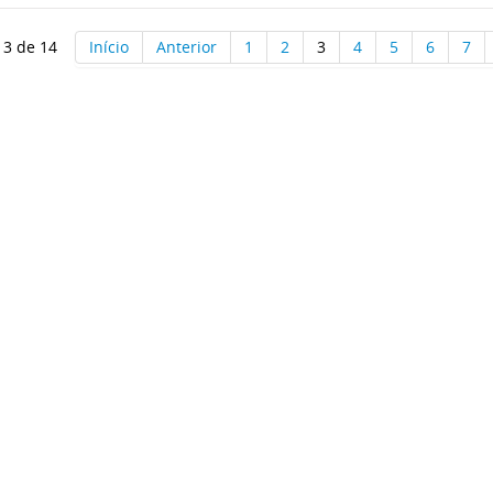
 3 de 14
Início
Anterior
1
2
3
4
5
6
7