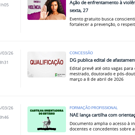
Ação de enfrentamento à violên
1h05
sexta, 27
Evento gratuito busca conscien
fortalecer a prevenção, o respe
/03/26
CONCESSÃO
DG publica edital de afastamen
3h31
Edital prevê até oito vagas para
mestrado, doutorado e pós-dout
março a 8 de abril de 2026
/03/26
FORMAÇÃO PROFISSIONAL
NAE lança cartilha com orient
0h46
Documento amplia o acesso à in
docentes e concedentes sobre a 