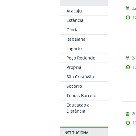
02
Aracaju
1
Estância
Glória
Itabaiana
Lagarto
Poço Redondo
24
Propriá
1
São Cristóvão
Socorro
Tobias Barreto
Educação a
Distância
20
1
INSTITUCIONAL