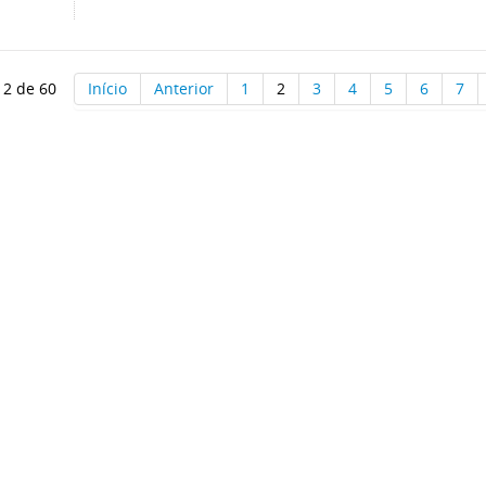
 2 de 60
Início
Anterior
1
2
3
4
5
6
7