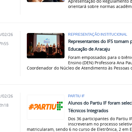
Apresentação do Regulamento d
orientará sobre normas acadêmic
/02/26
REPRESENTAÇÃO INSTITUCIONAL
Representantes do IFS tomam 
7h55
Educação de Aracaju
Foram empossados para o biêni
Ensino (DEN) Professora Ana Pau
Coordenador do Núcleo de Atendimento às Pessoas c
/02/26
PARTIU IF
Alunos do Partiu IF foram sele
2h18
Técnicos Integrados
Dos 36 participantes do Partiu I
inscreveram no processo seletiv
matricularam, sendo 6 no curso de Eletrônica, 2 em Ed