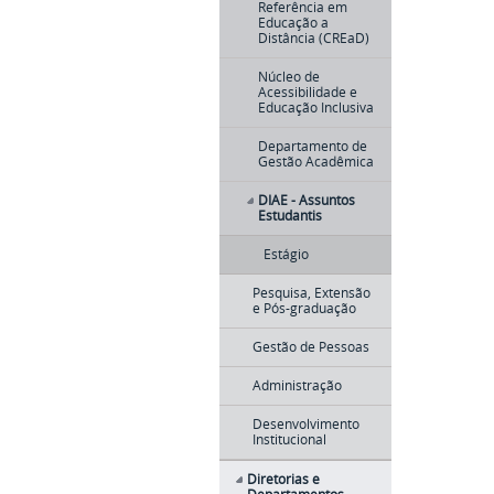
Referência em
Educação a
Distância (CREaD)
Núcleo de
Acessibilidade e
Educação Inclusiva
Departamento de
Gestão Acadêmica
DIAE - Assuntos
Estudantis
Estágio
Pesquisa, Extensão
e Pós-graduação
Gestão de Pessoas
Administração
Desenvolvimento
Institucional
Diretorias e