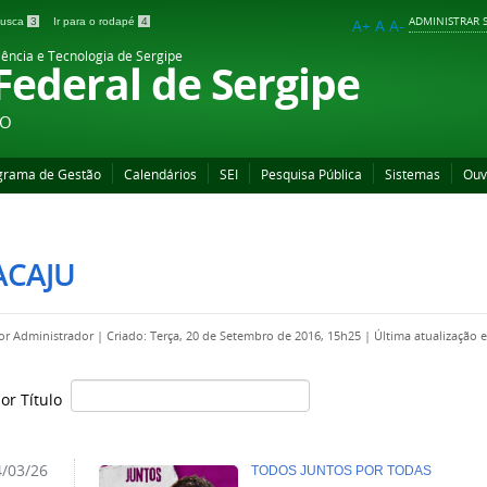
ADMINISTRAR S
 busca
3
Ir para o rodapé
4
A+
A
A-
iência e Tecnologia de Sergipe
 Federal de Sergipe
ÃO
grama de Gestão
Calendários
SEI
Pesquisa Pública
Sistemas
Ouv
ACAJU
por
Administrador
|
Criado: Terça, 20 de Setembro de 2016, 15h25
|
Última atualização 
por Título
/03/26
TODOS JUNTOS POR TODAS