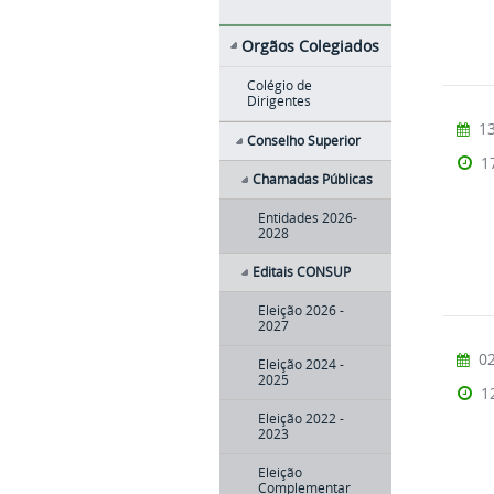
Orgãos Colegiados
Colégio de
Dirigentes
13
Conselho Superior
1
Chamadas Públicas
Entidades 2026-
2028
Editais CONSUP
Eleição 2026 -
2027
02
Eleição 2024 -
2025
1
Eleição 2022 -
2023
Eleição
Complementar