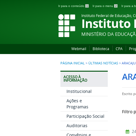
Ir para o conteúdo
1
Ir para o menu
2
Ir para a
Instituto Federal de Educação, C
Instituto
MINISTÉRIO DA EDUCAÇ
Webmail
Biblioteca
CPA
Pro
PÁGINA INICIAL
>
ÚLTIMAS NOTÍCIAS
>
ARACAJU
AR
ACESSO À
INFORMAÇÃO
Institucional
Escrito 
Ações e
Programas
Filtro 
Participação Social
Auditorias
24
Convênios e