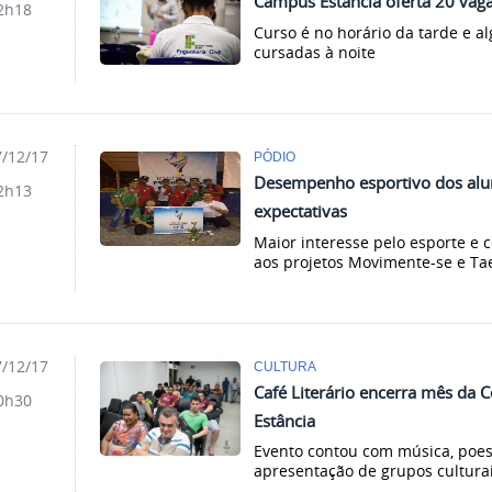
Campus Estância oferta 20 vaga
2h18
Curso é no horário da tarde e a
cursadas à noite
/12/17
PÓDIO
Desempenho esportivo dos alu
2h13
expectativas
Maior interesse pelo esporte e
aos projetos Movimente-se e T
/12/17
CULTURA
Café Literário encerra mês da
0h30
Estância
Evento contou com música, poesia
apresentação de grupos cultura