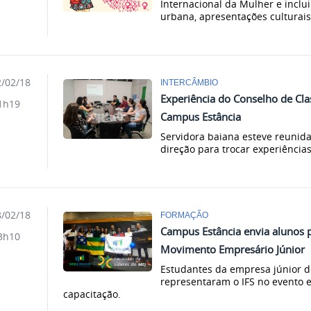
Internacional da Mulher e inclui
urbana, apresentações culturais
/02/18
INTERCÂMBIO
Experiência do Conselho de Cl
1h19
Campus Estância
Servidora baiana esteve reunid
direção para trocar experiência
/02/18
FORMAÇÃO
Campus Estância envia alunos p
3h10
Movimento Empresário Júnior
Estudantes da empresa júnior d
representaram o IFS no evento e
capacitação.