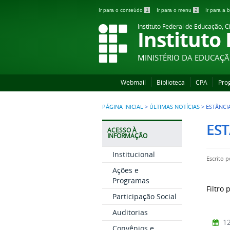
Ir para o conteúdo
1
Ir para o menu
2
Ir para a
Instituto Federal de Educação, C
Instituto
MINISTÉRIO DA EDUCAÇ
Webmail
Biblioteca
CPA
Pro
PÁGINA INICIAL
>
ÚLTIMAS NOTÍCIAS
>
ESTÂNCI
ES
ACESSO À
INFORMAÇÃO
Institucional
Escrito 
Ações e
Programas
Filtro 
Participação Social
Auditorias
12
Convênios e