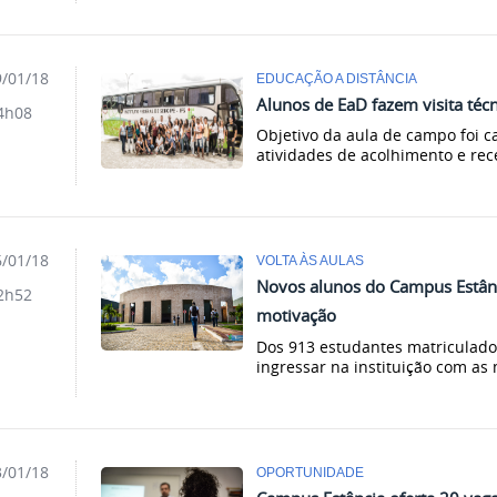
/01/18
EDUCAÇÃO A DISTÂNCIA
Alunos de EaD fazem visita técn
4h08
Objetivo da aula de campo foi ca
atividades de acolhimento e rec
/01/18
VOLTA ÀS AULAS
Novos alunos do Campus Estânc
2h52
motivação
Dos 913 estudantes matriculado
ingressar na instituição com as
/01/18
OPORTUNIDADE