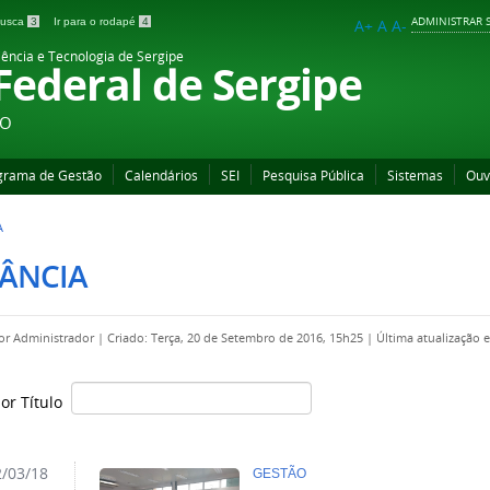
ADMINISTRAR S
 busca
3
Ir para o rodapé
4
A+
A
A-
iência e Tecnologia de Sergipe
 Federal de Sergipe
ÃO
grama de Gestão
Calendários
SEI
Pesquisa Pública
Sistemas
Ouv
A
TÂNCIA
por
Administrador
|
Criado: Terça, 20 de Setembro de 2016, 15h25
|
Última atualização 
por Título
/03/18
GESTÃO