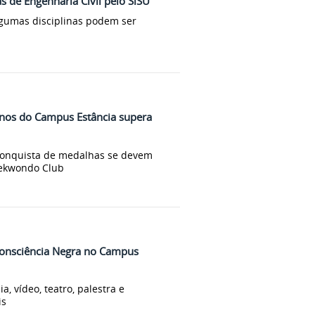
s de Engenharia Civil pelo SiSU
lgumas disciplinas podem ser
nos do Campus Estância supera
 conquista de medalhas se devem
aekwondo Club
 Consciência Negra no Campus
, vídeo, teatro, palestra e
is