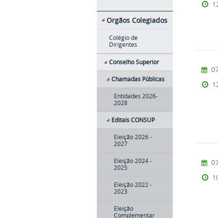
1
Orgãos Colegiados
Colégio de
Dirigentes
Conselho Superior
07
Chamadas Públicas
1
Entidades 2026-
2028
Editais CONSUP
Eleição 2026 -
2027
Eleição 2024 -
07
2025
1
Eleição 2022 -
2023
Eleição
Complementar