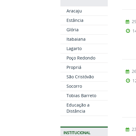
Aracaju
Estância
29
Glória
1
Itabaiana
Lagarto
Poço Redondo
Propriá
26
São Cristóvão
1
Socorro
Tobias Barreto
Educação a
Distância
23
INSTITUCIONAL