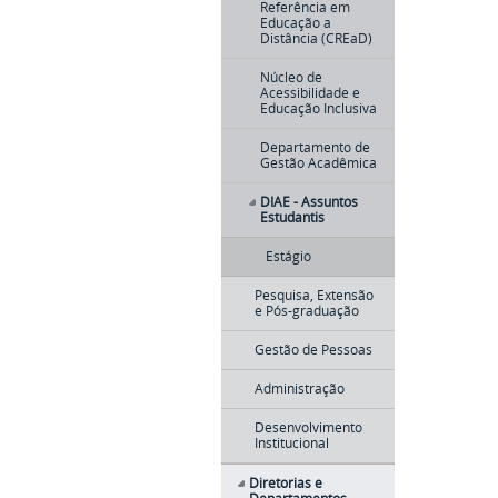
Referência em
Educação a
Distância (CREaD)
Núcleo de
Acessibilidade e
Educação Inclusiva
Departamento de
Gestão Acadêmica
DIAE - Assuntos
Estudantis
Estágio
Pesquisa, Extensão
e Pós-graduação
Gestão de Pessoas
Administração
Desenvolvimento
Institucional
Diretorias e