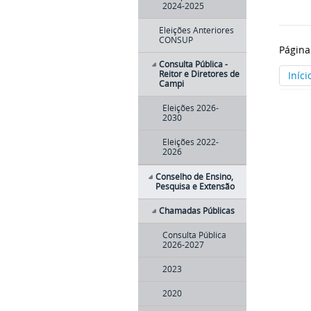
2024-2025
Eleições Anteriores
CONSUP
Página
Consulta Pública -
Reitor e Diretores de
Iníci
Campi
Eleições 2026-
2030
Eleições 2022-
2026
Conselho de Ensino,
Pesquisa e Extensão
Chamadas Públicas
Consulta Pública
2026-2027
2023
2020