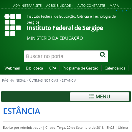
ADMINISTRAR SITE
ACESSIBILIDADE -
ALTO CONTRASTE
MAPA
A+
A
A-
Instituto Federal de Educação, Ciência e Tecnologia de
Sergipe
Instituto Federal de Sergipe
MINISTÉRIO DA EDUCAÇÃO
Webmail
Biblioteca
CPA
Programa de Gestão
Calendários
PÁGINA INICIAL
>
ÚLTIMAS NOTÍCIAS
>
ESTÂNCIA
MENU
ESTÂNCIA
Escrito por
Administrador
|
Criado: Terça, 20 de Setembro de 2016, 15h25
|
Última