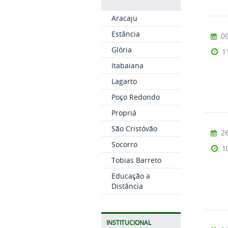
Aracaju
Estância
09
Glória
1
Itabaiana
Lagarto
Poço Redondo
Propriá
São Cristóvão
26
Socorro
1
Tobias Barreto
Educação a
Distância
INSTITUCIONAL