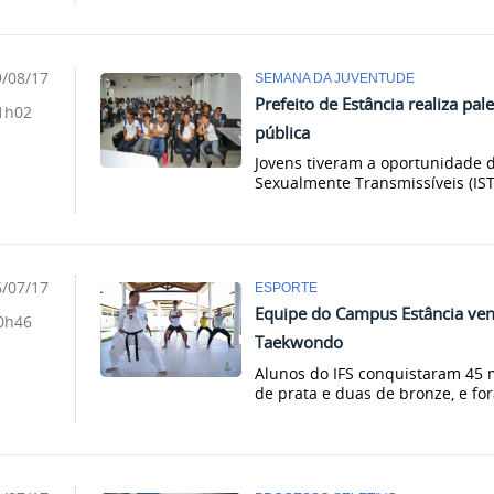
/08/17
SEMANA DA JUVENTUDE
Prefeito de Estância realiza pal
1h02
pública
Jovens tiveram a oportunidade 
Sexualmente Transmissíveis (IST
/07/17
ESPORTE
Equipe do Campus Estância venc
0h46
Taekwondo
Alunos do IFS conquistaram 45 
de prata e duas de bronze, e fo