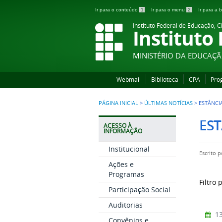
Ir para o conteúdo
1
Ir para o menu
2
Ir para a
Instituto Federal de Educação, C
Instituto
MINISTÉRIO DA EDUCAÇ
Webmail
Biblioteca
CPA
Pro
PÁGINA INICIAL
>
ÚLTIMAS NOTÍCIAS
>
ESTÂNCI
ES
ACESSO À
INFORMAÇÃO
Institucional
Escrito 
Ações e
Programas
Filtro 
Participação Social
Auditorias
13
Convênios e