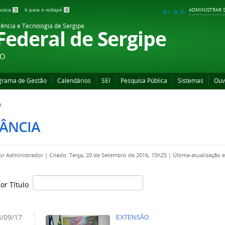
ADMINISTRAR S
 busca
3
Ir para o rodapé
4
A+
A
A-
iência e Tecnologia de Sergipe
 Federal de Sergipe
ÃO
grama de Gestão
Calendários
SEI
Pesquisa Pública
Sistemas
Ouv
A
TÂNCIA
por
Administrador
|
Criado: Terça, 20 de Setembro de 2016, 15h25
|
Última atualização 
por Título
/09/17
EXTENSÃO