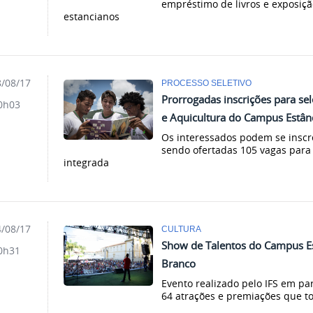
empréstimo de livros e exposiçã
estancianos
/08/17
PROCESSO SELETIVO
Prorrogadas inscrições para sel
0h03
e Aquicultura do Campus Estân
Os interessados podem se inscre
sendo ofertadas 105 vagas para
integrada
/08/17
CULTURA
Show de Talentos do Campus Es
0h31
Branco
Evento realizado pelo IFS em pa
64 atrações e premiações que to