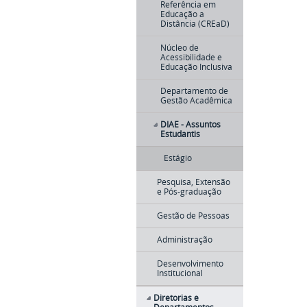
Referência em
Educação a
Distância (CREaD)
Núcleo de
Acessibilidade e
Educação Inclusiva
Departamento de
Gestão Acadêmica
DIAE - Assuntos
Estudantis
Estágio
Pesquisa, Extensão
e Pós-graduação
Gestão de Pessoas
Administração
Desenvolvimento
Institucional
Diretorias e