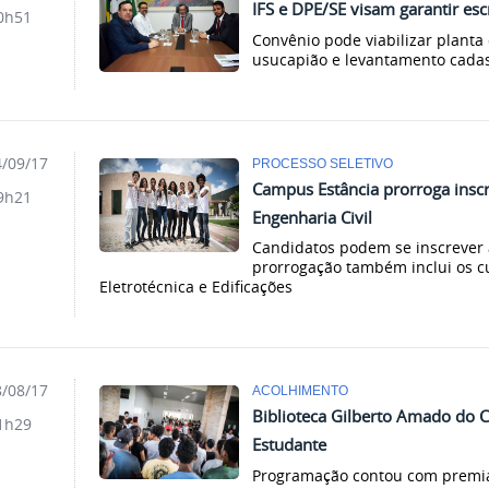
IFS e DPE/SE visam garantir esc
0h51
Convênio pode viabilizar planta
usucapião e levantamento cadas
/09/17
PROCESSO SELETIVO
Campus Estância prorroga inscr
9h21
Engenharia Civil
Candidatos podem se inscrever 
prorrogação também inclui os c
Eletrotécnica e Edificações
/08/17
ACOLHIMENTO
Biblioteca Gilberto Amado do 
1h29
Estudante
Programação contou com premia