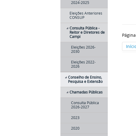
2024-2025
Eleições Anteriores
CONSUP
Consulta Pública -
Reitor e Diretores de
Página
Campi
Iníci
Eleições 2026-
2030
Eleições 2022-
2026
Conselho de Ensino,
Pesquisa e Extensão
Chamadas Públicas
Consulta Pública
2026-2027
2023
2020