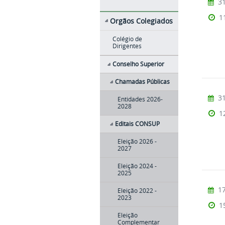
31
1
Orgãos Colegiados
Colégio de
Dirigentes
Conselho Superior
Chamadas Públicas
31
Entidades 2026-
2028
1
Editais CONSUP
Eleição 2026 -
2027
Eleição 2024 -
2025
17
Eleição 2022 -
2023
1
Eleição
Complementar