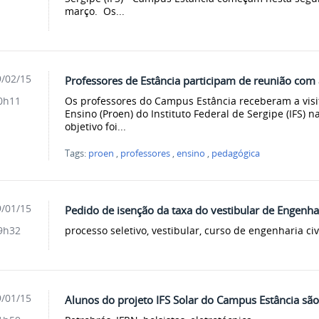
março. Os...
/02/15
Professores de Estância participam de reunião com
Os professores do Campus Estância receberam a visi
0h11
Ensino (Proen) do Instituto Federal de Sergipe (IFS) na
objetivo foi...
Tags:
proen
,
professores
,
ensino
,
pedagógica
/01/15
Pedido de isenção da taxa do vestibular de Engenhar
processo seletivo, vestibular, curso de engenharia civ
9h32
/01/15
Alunos do projeto IFS Solar do Campus Estância sã