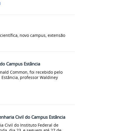
l
 científica, novo campus, extensão
s do Campus Estância
onald Common, foi recebido pelo
s Estância, professor Waldiney
genharia Civil do Campus Estância
a Civil do Instituto Federal de
nda, dia 23, e seguem até 27 de