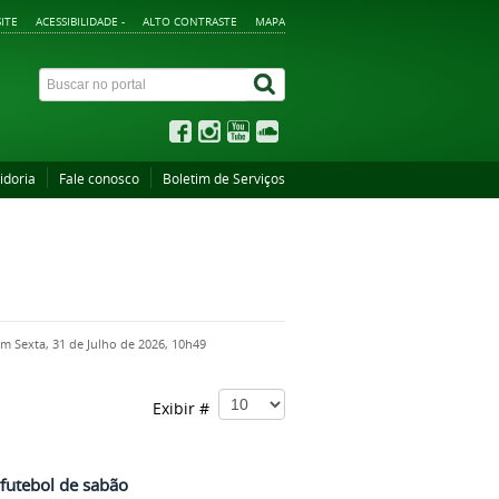
ITE
ACESSIBILIDADE -
ALTO CONTRASTE
MAPA
idoria
Fale conosco
Boletim de Serviços
em Sexta, 31 de Julho de 2026, 10h49
Exibir #
 futebol de sabão