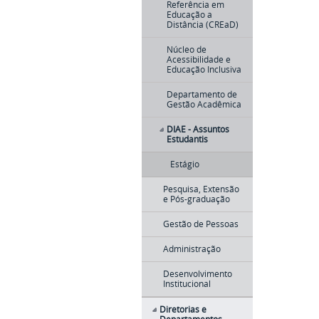
Referência em
Educação a
Distância (CREaD)
Núcleo de
Acessibilidade e
Educação Inclusiva
Departamento de
Gestão Acadêmica
DIAE - Assuntos
Estudantis
Estágio
Pesquisa, Extensão
e Pós-graduação
Gestão de Pessoas
Administração
Desenvolvimento
Institucional
Diretorias e