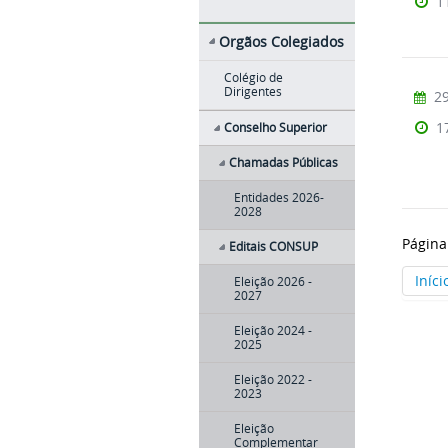
1
Orgãos Colegiados
Colégio de
Dirigentes
29
1
Conselho Superior
Chamadas Públicas
Entidades 2026-
2028
Página
Editais CONSUP
Iníci
Eleição 2026 -
2027
Eleição 2024 -
2025
Eleição 2022 -
2023
Eleição
Complementar