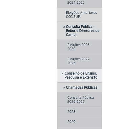
2024-2025
Eleições Anteriores
CONSUP
Consulta Pública -
Reitor e Diretores de
Campi
Eleições 2026-
2030
Eleições 2022-
2026
Conselho de Ensino,
Pesquisa e Extensão
Chamadas Públicas
Consulta Pública
2026-2027
2023
2020