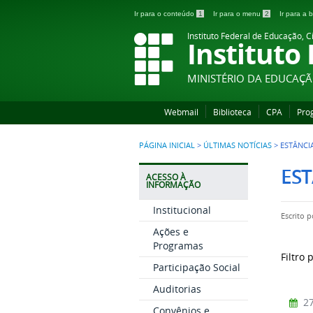
Ir para o conteúdo
1
Ir para o menu
2
Ir para a
Instituto Federal de Educação, C
Instituto
MINISTÉRIO DA EDUCAÇ
Webmail
Biblioteca
CPA
Pro
PÁGINA INICIAL
>
ÚLTIMAS NOTÍCIAS
>
ESTÂNCI
ES
ACESSO À
INFORMAÇÃO
Institucional
Escrito 
Ações e
Programas
Filtro 
Participação Social
Auditorias
27
Convênios e