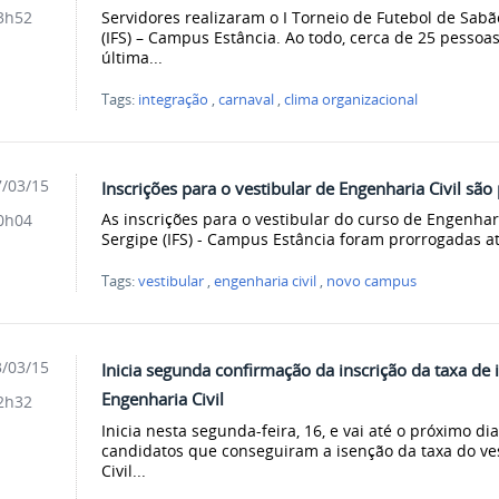
Servidores realizaram o I Torneio de Futebol de Sabã
3h52
(IFS) – Campus Estância. Ao todo, cerca de 25 pessoa
última...
Tags:
integração
,
carnaval
,
clima organizacional
/03/15
Inscrições para o vestibular de Engenharia Civil sã
As inscrições para o vestibular do curso de Engenhari
0h04
Sergipe (IFS) - Campus Estância foram prorrogadas at
Tags:
vestibular
,
engenharia civil
,
novo campus
/03/15
Inicia segunda confirmação da inscrição da taxa de 
Engenharia Civil
2h32
Inicia nesta segunda-feira, 16, e vai até o próximo di
candidatos que conseguiram a isenção da taxa do ve
Civil...