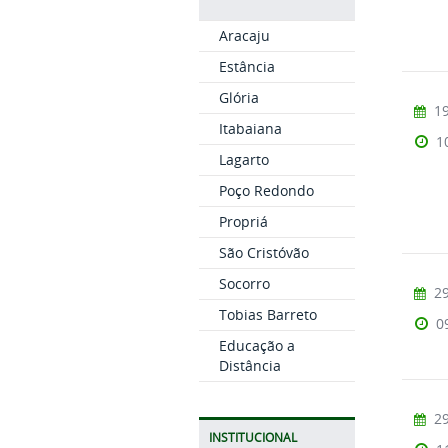
Aracaju
Estância
Glória
19
Itabaiana
1
Lagarto
Poço Redondo
Propriá
São Cristóvão
Socorro
29
Tobias Barreto
0
Educação a
Distância
29
INSTITUCIONAL