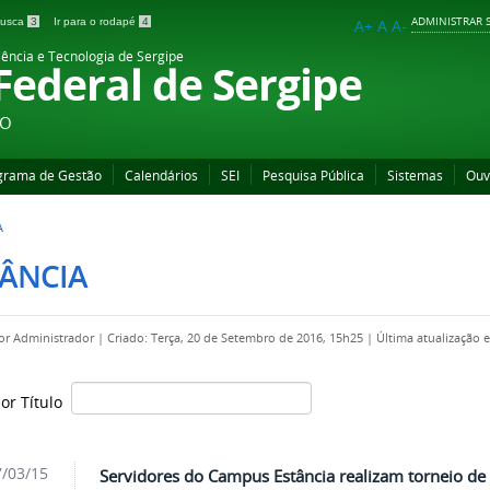
ADMINISTRAR S
 busca
3
Ir para o rodapé
4
A+
A
A-
iência e Tecnologia de Sergipe
 Federal de Sergipe
ÃO
grama de Gestão
Calendários
SEI
Pesquisa Pública
Sistemas
Ouv
A
TÂNCIA
por
Administrador
|
Criado: Terça, 20 de Setembro de 2016, 15h25
|
Última atualização 
por Título
/03/15
Servidores do Campus Estância realizam torneio de