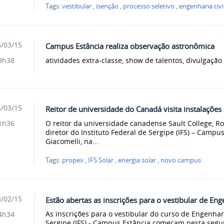
Tags:
vestibular
,
isenção
,
processo seletivo
,
engenharia civi
/03/15
Campus Estância realiza observação astronômica
atividades extra-classe, show de talentos, divulgação
9h38
/03/15
Reitor de universidade do Canadá visita instalaçõe
O reitor da universidade canadense Sault College, R
1h36
diretor do Instituto Federal de Sergipe (IFS) – Campu
Giacomelli, na...
Tags:
propex
,
IFS Solar
,
energia solar
,
novo campus
/02/15
Estão abertas as inscrições para o vestibular de En
As inscrições para o vestibular do curso de Engenhari
4h34
Sergipe (IFS) - Campus Estância começam nesta segu