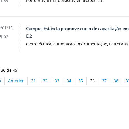
Petrobrás, IFRN, bolsistas, eletrotécnica
1h59
/01/15
Campus Estância promove curso de capacitação em 
D2
7h02
eletrotécnica, automação, instrumentação, Petrobrás
 36 de 45
o
Anterior
31
32
33
34
35
36
37
38
3